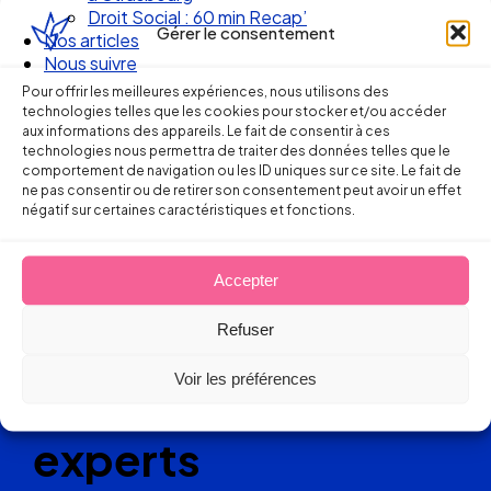
Droit Social : 60 min Recap’
Gérer le consentement
Nos articles
Nous suivre
Pour offrir les meilleures expériences, nous utilisons des
technologies telles que les cookies pour stocker et/ou accéder
aux informations des appareils. Le fait de consentir à ces
technologies nous permettra de traiter des données telles que le
comportement de navigation ou les ID uniques sur ce site. Le fait de
ne pas consentir ou de retirer son consentement peut avoir un effet
Ellipse Avocats
négatif sur certaines caractéristiques et fonctions.
Accepter
Réseau
Refuser
de cabinets
Voir les préférences
d’avocats
experts