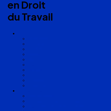
en Droit
du Travail
Cabinets
Angoulême
Bayonne
Bordeaux
Cognac
Lille
Lyon
Marseille
Occitanie
Pyrénées
Strasbourg
Compétences
Droit du Travail
Droit de la Protection Sociale
Droit Santé Sécurité au Travail