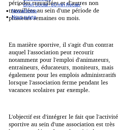
périodes travaillées et d’autres non
Droit Social : 60 min Recap’
travaillées au sein d’une période de
Nos articles
Nous suivre
plusieurs semaines ou mois.
En matière sportive, il s’agit d’un contrat
auquel l’association peut recourir
notamment pour l’emploi d’animateurs,
entraineurs, éducateurs, moniteurs, mais
également pour les emplois administratifs
lorsque l’association ferme pendant les
vacances scolaires par exemple.
L’objectif est d’intégrer le fait que l’activité
sportive au sein d’une association est très