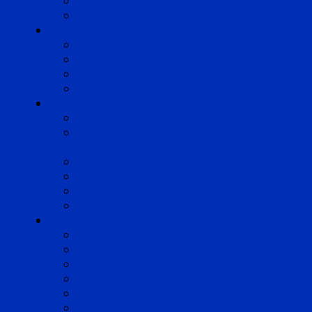
Pyrénées
Strasbourg
Compétences
Droit du Travail
Droit de la Protection Sociale
Droit Santé Sécurité au Travail
Droit des Associations
Expertises
Avocats enquêteurs
Conduite du changement et
Restructuring
Médiation
Rémunération et Prévoyance
Responsabilité pénale
Risques et durabilité
A propos
Mentions légales
Gestion des cookies
Données personnelles
Règlement Qualiopi
Certificat Qualiopi
Nous suivre