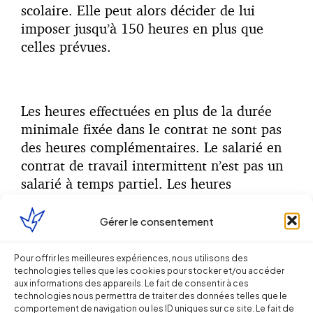
scolaire. Elle peut alors décider de lui
imposer jusqu’à 150 heures en plus que
celles prévues.
Les heures effectuées en plus de la durée
minimale fixée dans le contrat ne sont pas
des heures complémentaires. Le salarié en
contrat de travail intermittent n’est pas un
salarié à temps partiel. Les heures
dépassant la durée minimale ne sont donc
pas majorées (sauf à ce que le salarié
Gérer le consentement
accomplisse plus de 35 heures au cours
d’une des semaines travaillées ; dans ce cas,
Pour offrir les meilleures expériences, nous utilisons des
technologies telles que les cookies pour stocker et/ou accéder
la majoration propre aux heures
aux informations des appareils. Le fait de consentir à ces
supplémentaires doit être octroyée au
technologies nous permettra de traiter des données telles que le
salarié). Bien entendu, les parties peuvent
comportement de navigation ou les ID uniques sur ce site. Le fait de