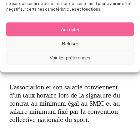
ne pas consentir ou de retirer son consentement peut avoir un effet
cependant décider de fixer un régime plus
négatif sur certaines caractéristiques et fonctions.
favorable.
Accepter
Refuser
3 – La rémunération du salarié
Voir les préférences
L’association et son salarié conviennent
d’un taux horaire lors de la signature du
contrat au minimum égal au SMIC et au
salaire minimum fixé par la convention
collective nationale du sport.