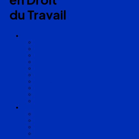
du Travail
Cabinets
Angoulême
Bayonne
Bordeaux
Cognac
Lille
Lyon
Marseille
Occitanie
Pyrénées
Strasbourg
Compétences
Droit du Travail
Droit de la Protection Sociale
Droit Santé Sécurité au Travail
Droit des Associations