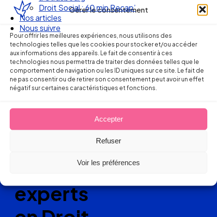
Réservez votre place
Droit Social : 60 min Recap’
Gérer le consentement
Nos articles
Nous suivre
Pour offrir les meilleures expériences, nous utilisons des
technologies telles que les cookies pour stocker et/ou accéder
aux informations des appareils. Le fait de consentir à ces
technologies nous permettra de traiter des données telles que le
comportement de navigation ou les ID uniques sur ce site. Le fait de
Ellipse Avocats
ne pas consentir ou de retirer son consentement peut avoir un effet
négatif sur certaines caractéristiques et fonctions.
Réseau
Accepter
de cabinets
Refuser
d’avocats
Voir les préférences
experts
en Droit