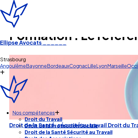
Formation : Le référ
Ellipse Avocats
______
Strasbou
Angoulême
Bayonne
Bordeaux
Cognac
Lille
Lyon
Marseille
Occi
Nos compétences
Droit du Travail
Droit de la Santé, sécurité au travail
Droit du Tr
Droit de la Protection Sociale
Droit de la Santé Sécurité au Travail