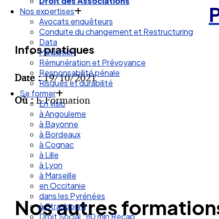
Droit des Associations
Nos expertises
Avocats enquêteurs
Conduite du changement et Restructuring
Data
Infos pratiques
Médiation
Rémunération et Prévoyance
Responsabilité pénale
Date :
19/10/2021
Risques et durabilité
Se former
Où :
E Formation
En visio
à Angouleme
à Bayonne
à Bordeaux
à Cognac
à Lille
à Lyon
à Marseille
en Occitanie
dans les Pyrénées
Nos autres formation
à Strasbourg
Droit Social : 60 min Recap’