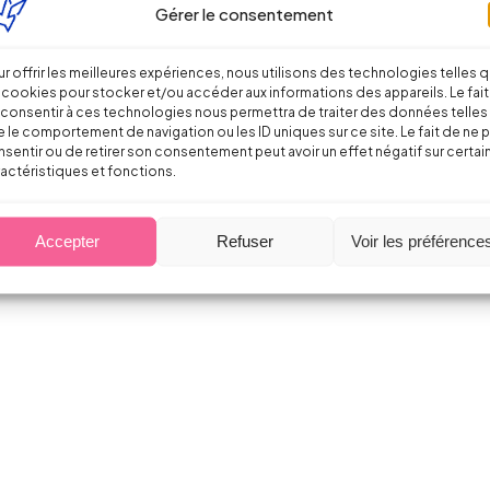
Gérer le consentement
ise de plus de 50 salariés)
r offrir les meilleures expériences, nous utilisons des technologies telles 
 cookies pour stocker et/ou accéder aux informations des appareils. Le fait
consentir à ces technologies nous permettra de traiter des données telles
 le comportement de navigation ou les ID uniques sur ce site. Le fait de ne 
sentir ou de retirer son consentement peut avoir un effet négatif sur certai
actéristiques et fonctions.
Accepter
Refuser
Voir les préférence