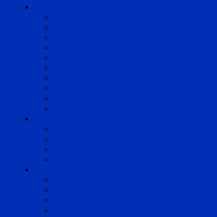
Cabinets
Angoulême
Bayonne
Bordeaux
Cognac
Lille
Lyon
Marseille
Occitanie
Pyrénées
Strasbourg
Compétences
Droit du Travail
Droit de la Protection Sociale
Droit Santé Sécurité au Travail
Droit des Associations
Expertises
Avocats enquêteurs
Conduite du changement et Restructuring
Médiation
Rémunération et Prévoyance