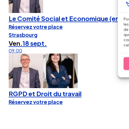
Le Comité Social et Economique (entrepr
Pou
les
Réservez votre place
de 
Strasbourg
que
con
Ven.
18 sept.
car
09:00
RGPD et Droit du travail
Réservez votre place