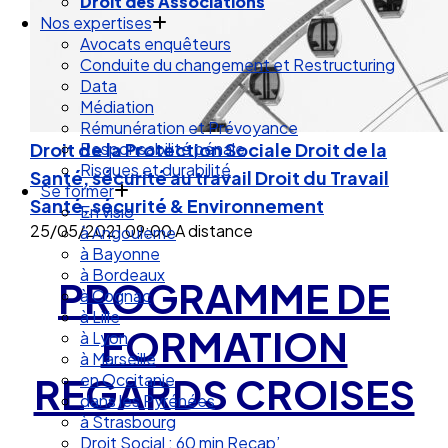
Nos expertises
Avocats enquêteurs
Conduite du changement et Restructuring
Data
Médiation
Rémunération et Prévoyance
Responsabilité pénale
Droit de la Protection Sociale
Droit de la
Risques et durabilité
Se former
Santé, sécurité au travail
Droit du Travail
En visio
Santé, sécurité & Environnement
à Angouleme
25/05/2021
09:00
A distance
à Bayonne
à Bordeaux
à Cognac
PROGRAMME DE
à Lille
à Lyon
FORMATION
à Marseille
en Occitanie
REGARDS CROISES
dans les Pyrénées
à Strasbourg
Droit Social : 60 min Recap’
Nos articles