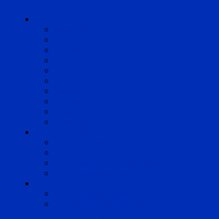
Cabinets
Angoulême
Bayonne
Bordeaux
Cognac
Lille
Lyon
Marseille
Occitanie
Pyrénées
Strasbourg
Compétences
Droit du Travail
Droit de la Protection Sociale
Droit Santé Sécurité au Travail
Droit des Associations
Expertises
Avocats enquêteurs
Conduite du changement et
Restructuring