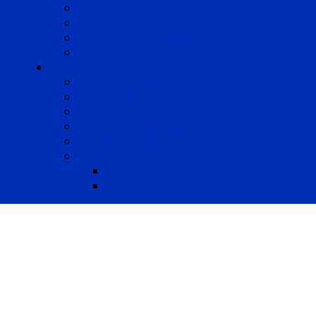
Médiation
Rémunération et Prévoyance
Responsabilité pénale
Risques et durabilité
A propos
Mentions légales
Gestion des cookies
Données personnelles
Règlement Qualiopi
Certificat Qualiopi
Nous suivre
LinkedIn
Newsletter