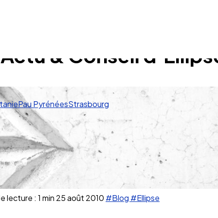
 Actu & Conseil d’Ellip
tanie
Pau Pyrénées
Strasbourg
 lecture : 1 min
25 août 2010
#Blog
#Ellipse