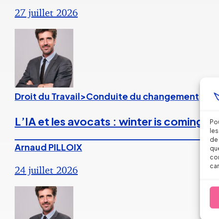
27 juillet 2026
Droit du Travail>Conduite du changement
L’IA et les avocats : winter is coming ?
Pou
les
de 
Arnaud PILLOIX
que
con
car
24 juillet 2026