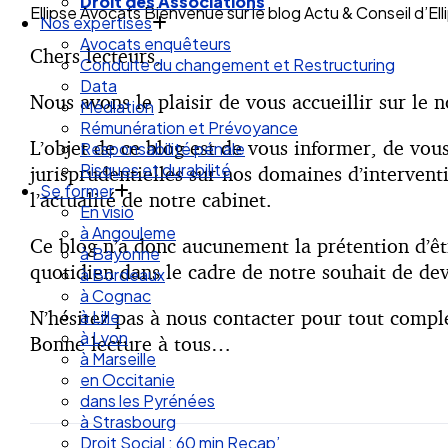
Droit des Associations
Ellipse Avocats Bienvenue sur le blog Actu & Conseil d’El
Nos expertises
Avocats enquêteurs
Chers lecteurs,
Conduite du changement et Restructuring
Data
Nous avons le plaisir de vous accueillir sur le
Médiation
Rémunération et Prévoyance
L’objet de ce blog est de vous informer, de vous
Responsabilité pénale
Risques et durabilité
jurisprudentielles sur nos domaines d’intervent
Se former
l’actualité de notre cabinet.
En visio
à Angouleme
Ce blog n’a donc aucunement la prétention d’êtr
à Bayonne
quotidien dans le cadre de notre souhait de dev
à Bordeaux
à Cognac
N’hésitez pas à nous contacter pour tout comp
à Lille
à Lyon
Bonne lecture à tous…
à Marseille
en Occitanie
dans les Pyrénées
à Strasbourg
Droit Social : 60 min Recap’