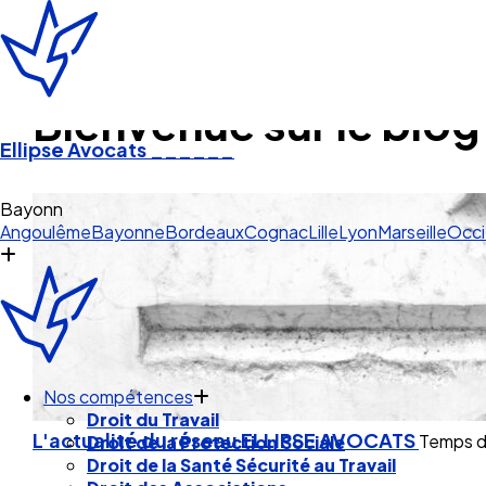
Bienvenue sur le blog
Ellipse Avocats
______
Pau
Angoulême
Bayonne
Bordeaux
Cognac
Lille
Lyon
Marseille
Occi
Nos compétences
Droit du Travail
L'actualité du réseau ELLIPSE AVOCATS
Temps de
Droit de la Protection Sociale
Droit de la Santé Sécurité au Travail