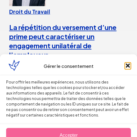
Droit du Travail
La répétition du versement d’une
prime peut caractériser un
engagement unilatéral de
l’employeur
Gérer le consentement
28 juillet 2026
Pour offrir les meilleures expériences, nous utilisons des
technologies telles que les cookies pour stocker et/ou accéder
Droit du Travail>Conduite du changement
aux informations des appareils. Le fait de consentir à ces
technologies nous permettra de traiter des données telles que le
comportement de navigation ou les ID uniques sur ce site. Le fait de
Les bons réflexes du dirigeant face
ne pas consentir ou de retirer son consentement peut avoir un effet
aux incendies
négatif sur certaines caractéristiques et fonctions.
Arnaud PILLOIX
Accepter