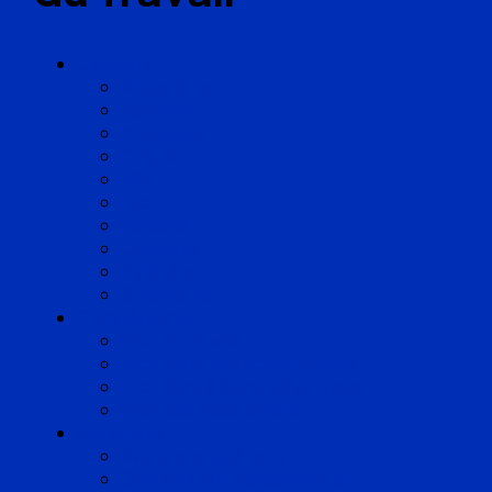
Cabinets
Angoulême
Bayonne
Bordeaux
Cognac
Lille
Lyon
Marseille
Occitanie
Pyrénées
Strasbourg
Compétences
Droit du Travail
Droit de la Protection Sociale
Droit Santé Sécurité au Travail
Droit des Associations
Expertises
Avocats enquêteurs
Conduite du changement et