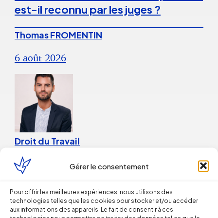
est-il reconnu par les juges ?
Thomas FROMENTIN
6 août 2026
Droit du Travail
La répétition du versement d’une
Gérer le consentement
prime peut caractériser un
Pour offrir les meilleures expériences, nous utilisons des
engagement unilatéral de
technologies telles que les cookies pour stocker et/ou accéder
l’employeur
aux informations des appareils. Le fait de consentir à ces