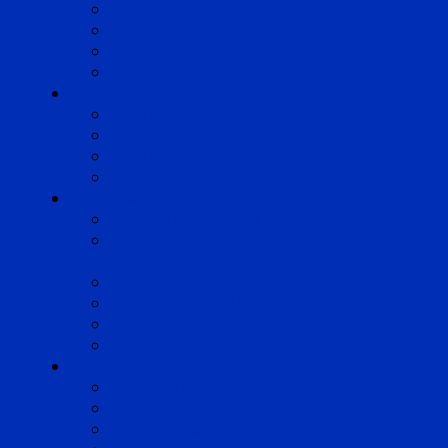
Marseille
Occitanie
Pyrénées
Strasbourg
Compétences
Droit du Travail
Droit de la Protection Sociale
Droit Santé Sécurité au Travail
Droit des Associations
Expertises
Avocats enquêteurs
Conduite du changement et
Restructuring
Médiation
Rémunération et Prévoyance
Responsabilité pénale
Risques et durabilité
A propos
Mentions légales
Gestion des cookies
Données personnelles