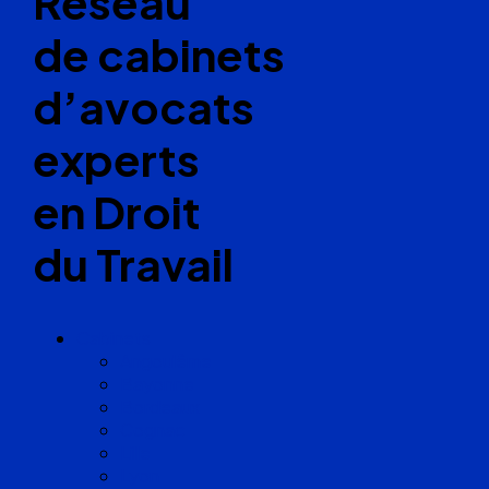
Réseau
de cabinets
d’avocats
experts
en Droit
du Travail
Cabinets
Angoulême
Bayonne
Bordeaux
Cognac
Lille
Lyon