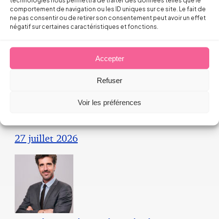
technologies nous permettra de traiter des données telles que le
comportement de navigation ou les ID uniques sur ce site. Le fait de
ne pas consentir ou de retirer son consentement peut avoir un effet
28 juillet 2026
négatif sur certaines caractéristiques et fonctions.
Droit du Travail>Conduite du changement
Accepter
Les bons réflexes du dirigeant face
Refuser
aux incendies
Voir les préférences
Arnaud PILLOIX
27 juillet 2026