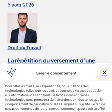
6 août 2026
Droit du Travail
La répétition du versement d’une
prime peut caractériser un
Gérer le consentement
engagement unilatéral de
l’employeur
Pour offrir les meilleures expériences, nous utilisons des
technologies telles que les cookies pour stocker et/ou accéder
aux informations des appareils. Le fait de consentir à ces
28 juillet 2026
technologies nous permettra de traiter des données telles que le
comportement de navigation ou les ID uniques sur ce site. Le fait de
ne pas consentir ou de retirer son consentement peut avoir un effet