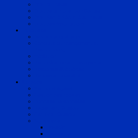
Droit du Travail
Droit de la Protection Sociale
Droit Santé Sécurité au Travail
Droit des Associations
Expertises
Avocats enquêteurs
Conduite du changement et
Restructuring
Médiation
Rémunération et Prévoyance
Responsabilité pénale
Risques et durabilité
A propos
Mentions légales
Gestion des cookies
Données personnelles
Règlement Qualiopi
Certificat Qualiopi
Nous suivre
LinkedIn
Newsletter