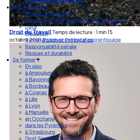
Droit de la Santé Sécurité au Travail
Droit des Associations
Nos expertises
Avocats enquêteurs
Conduite du changement et Restructuring
Droit du Travail
Temps de lecture : 1 min
15
Data
octobre 2010
#rupture contrat d'apprentissage
Médiation
Rémunération et Prévoyance
Responsabilité pénale
Risques et durabilité
Se former
En visio
à Angouleme
à Bayonne
à Bordeaux
à Cognac
à Lille
à Lyon
à Marseille
en Occitanie
dans les Pyrénées
à Strasbourg