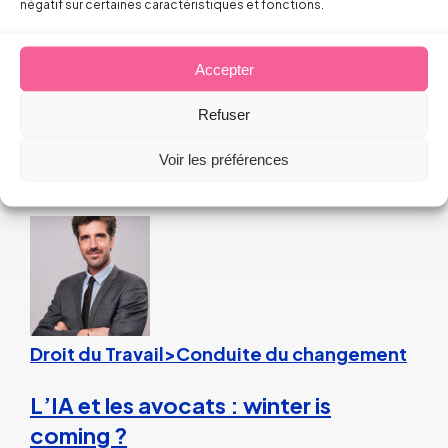
Droit du Travail>Conduite du changement
négatif sur certaines caractéristiques et fonctions.
Les bons réflexes du dirigeant face
Accepter
aux incendies
Refuser
Arnaud PILLOIX
Voir les préférences
27 juillet 2026
Droit du Travail>Conduite du changement
L’IA et les avocats : winter is
coming ?