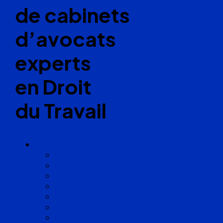
de cabinets
d’avocats
experts
en Droit
du Travail
Cabinets
Angoulême
Bayonne
Bordeaux
Cognac
Lille
Lyon
Marseille