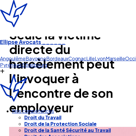
Seule la victime
Ellipse Avocats
______
directe du
Lill
harcèlement peut
Angoulême
Bayonne
Bordeaux
Cognac
Lille
Lyon
Marseille
Occi
Pyrénées
Strasbourg
l’invoquer à
l’encontre de son
employeur
Nos compétences
Droit du Travail
Droit de la Protection Sociale