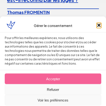
Thomas FROMENTIN
6 août 2026
Gérer le consentement
Pour offrir les meilleures expériences, nous utilisons des
technologies telles que les cookies pour stocker et/ou accéder
aux informations des appareils. Le fait de consentir à ces
technologies nous permettra de traiter des données telles que le
comportement de navigation ou les ID uniques sur ce site. Le fait de
ne pas consentir ou de retirer son consentement peut avoir un effet
Droit du Travail
négatif sur certaines caractéristiques et fonctions.
La répétition du versement d’une
Accepter
prime peut caractériser un
engagement unilatéral de
Refuser
l’employeur
Voir les préférences