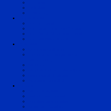
Occitanie
Pyrénées
Strasbourg
Compétences
Droit du Travail
Droit de la Protection Sociale
Droit Santé Sécurité au Travail
Droit des Associations
Expertises
Avocats enquêteurs
Conduite du changement et
Restructuring
Médiation
Rémunération et Prévoyance
Responsabilité pénale
Risques et durabilité
A propos
Mentions légales
Gestion des cookies
Données personnelles
Règlement Qualiopi