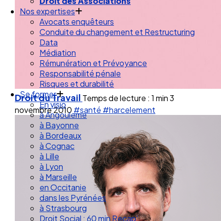
Droit de la Santé Sécurité au Travail
Droit des Associations
Nos expertises
Avocats enquêteurs
Conduite du changement et Restructuring
Data
Médiation
Rémunération et Prévoyance
Responsabilité pénale
Risques et durabilité
Droit du Travail
Temps de lecture : 1 min
3
Se former
novembre 2010
#santé
#harcelement
En visio
à Angouleme
à Bayonne
à Bordeaux
à Cognac
à Lille
à Lyon
à Marseille
en Occitanie
dans les Pyrénées
à Strasbourg