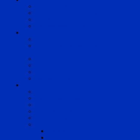
Droit du Travail
Droit de la Protection Sociale
Droit Santé Sécurité au Travail
Droit des Associations
Expertises
Avocats enquêteurs
Conduite du changement et
Restructuring
Médiation
Rémunération et Prévoyance
Responsabilité pénale
Risques et durabilité
A propos
Mentions légales
Gestion des cookies
Données personnelles
Règlement Qualiopi
Certificat Qualiopi
Nous suivre
LinkedIn
Newsletter