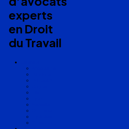
d’avocats
experts
en Droit
du Travail
Cabinets
Angoulême
Bayonne
Bordeaux
Cognac
Lille
Lyon
Marseille
Occitanie
Pyrénées
Strasbourg
Compétences