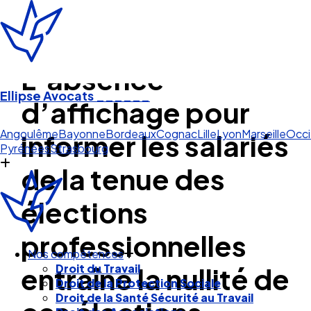
L’absence
Ellipse Avocats
______
d’affichage pour
Angoulême
informer les salariés
Angoulême
Bayonne
Bordeaux
Cognac
Lille
Lyon
Marseille
Occi
Pyrénées
Strasbourg
de la tenue des
élections
professionnelles
entraîne la nullité de
Nos compétences
Droit du Travail
Droit de la Protection Sociale