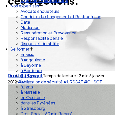
ces élections.
Droit de la Santé Sécurité au Travail
Droit des Associations
Nos expertises
Avocats enquêteurs
Conduite du changement et Restructuring
Data
Médiation
Rémunération et Prévoyance
Responsabilité pénale
Risques et durabilité
Se former
En visio
à Angouleme
à Bayonne
Droit du Travail
Temps de lecture : 2 min
6 janvier
à Bordeaux
à Cognac
2012
#obligation de sécurité
#URSSAF
#CHSCT
à Lille
à Lyon
à Marseille
en Occitanie
dans les Pyrénées
à Strasbourg