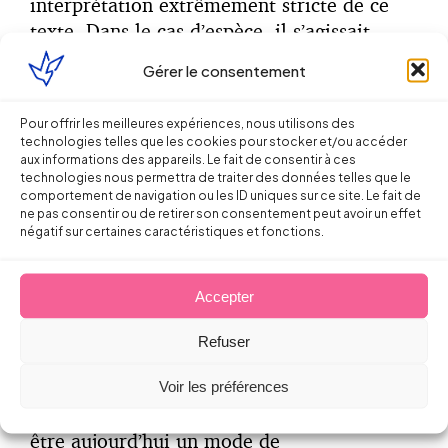
interprétation extrêmement stricte de ce
texte. Dans le cas d’espèce, il s’agissait
d’une entreprise dont l’activité (le
Gérer le consentement
nettoyage) conduisait les salariés à être
dispersés sur de nombreux sites (en
Pour offrir les meilleures expériences, nous utilisons des
l’occurrence 192) ce qui avait conduit
technologies telles que les cookies pour stocker et/ou accéder
l’employeur à ne pas faire cet affichage.
aux informations des appareils. Le fait de consentir à ces
technologies nous permettra de traiter des données telles que le
Pourtant, l’employeur pouvait de bonne foi
comportement de navigation ou les ID uniques sur ce site. Le fait de
faire valoir une problématique technique
ne pas consentir ou de retirer son consentement peut avoir un effet
négatif sur certaines caractéristiques et fonctions.
tenant à la quasi impossibilité de respecter
cette obligation. Mais les juges n’ont pas
accordé de traitement de faveur et ont
Accepter
annulé les élections du fait que l’affichage
n’avait pas été réalisé dans les 192 sites !
Refuser
On peut s’interroger sur cette décision
Voir les préférences
sévère, alors même que l’affichage est peut-
être aujourd’hui un mode de