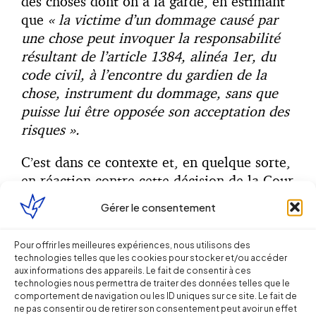
des choses dont on a la garde, en estimant
que
« la victime d’un dommage causé par
une chose peut invoquer la responsabilité
résultant de l’article 1384, alinéa 1er, du
code civil, à l’encontre du gardien de la
chose, instrument du dommage, sans que
puisse lui être opposée son acceptation des
risques ».
C’est dans ce contexte et, en quelque sorte,
en réaction contre cette décision de la Cour
de cassation que la
loi n° 2012-348 du 12
Gérer le consentement
mars 2012
a introduit dans le Code du
Sport un nouvel article L. 321-3-1. Il ressort
Pour offrir les meilleures expériences, nous utilisons des
en effet du rapport parlementaire
technologies telles que les cookies pour stocker et/ou accéder
BERDOATI que cette nouvelle loi
»
aux informations des appareils. Le fait de consentir à ces
technologies nous permettra de traiter des données telles que le
permettra explicitement d’exclure du
comportement de navigation ou les ID uniques sur ce site. Le fait de
champ du régime de la responsabilité civile
ne pas consentir ou de retirer son consentement peut avoir un effet