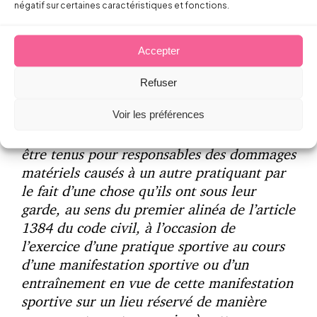
négatif sur certaines caractéristiques et fonctions.
sans faute les dommages matériels causés,
à l’occasion de l’exercice d’une pratique
sportive sur un lieu dévolu à celle-ci, par
Accepter
une chose dont les pratiquants ont la garde
à l’encontre d’autres pratiquants ».
Refuser
Voir les préférences
Ainsi, l’article L. 321-3-1 du Code du Sport
dispose que
» les pratiquants ne peuvent
être tenus pour responsables des dommages
matériels causés à un autre pratiquant par
le fait d’une chose qu’ils ont sous leur
garde, au sens du premier alinéa de l’article
1384 du code civil, à l’occasion de
l’exercice d’une pratique sportive au cours
d’une manifestation sportive ou d’un
entraînement en vue de cette manifestation
sportive sur un lieu réservé de manière