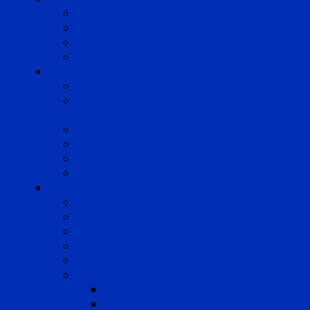
Droit du Travail
Droit de la Protection Sociale
Droit Santé Sécurité au Travail
Droit des Associations
Expertises
Avocats enquêteurs
Conduite du changement et
Restructuring
Médiation
Rémunération et Prévoyance
Responsabilité pénale
Risques et durabilité
A propos
Mentions légales
Gestion des cookies
Données personnelles
Règlement Qualiopi
Certificat Qualiopi
Nous suivre
LinkedIn
Newsletter