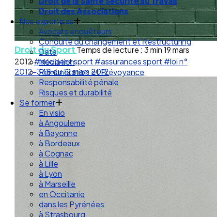
Droit de la Santé Sécurité au Travail
Droit des Associations
Nos expertises
Avocats enquêteurs
Conduite du changement et Restructuring
Droit du Sport
Temps de lecture : 3 min
19 mars
Data
2012
#accident sport
#assurances sport
#loi n°
Médiation
2012-348 du 12 mars 2012
Rémunération et Prévoyance
Responsabilité pénale
Risques et durabilité
Se former
En visio
à Angouleme
à Bayonne
à Bordeaux
à Cognac
à Lille
à Lyon
à Marseille
en Occitanie
dans les Pyrénées
à Strasbourg