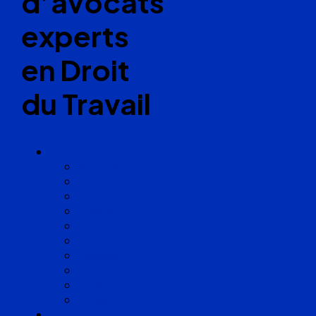
d’avocats
experts
en Droit
du Travail
Cabinets
Angoulême
Bayonne
Bordeaux
Cognac
Lille
Lyon
Marseille
Occitanie
Pyrénées
Strasbourg
Compétences