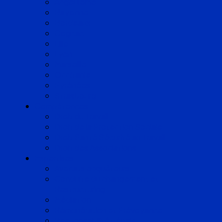
Angoulême
Bayonne
Bordeaux
Cognac
Lille
Lyon
Marseille
Occitanie
Pyrénées
Strasbourg
Compétences
Droit du Travail
Droit de la Protection Sociale
Droit Santé Sécurité au Travail
Droit des Associations
Expertises
Avocats enquêteurs
Conduite du changement et
Restructuring
Médiation
Rémunération et Prévoyance
Responsabilité pénale