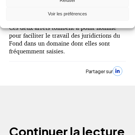
Refuser
précis auxquels l’employeur pouvait
répondre.
Voir les préférences
Ces deux arrêts tombent à point nommé
pour faciliter le travail des juridictions du
Fond dans un domaine dont elles sont
fréquemment saisies.
Partager sur
Continuer la lecture