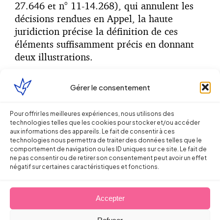
27.646 et n° 11-14.268), qui annulent les
décisions rendues en Appel, la haute
juridiction précise la définition de ces
éléments suffisamment précis en donnant
deux illustrations.
Dans la première affaire, elle considère que
Gérer le consentement
les horaires d’ouverture de l’établissement
dans lequel travaille le salarié, un agenda
Pour offrir les meilleures expériences, nous utilisons des
rempli par ses soins et trois attestations
technologies telles que les cookies pour stocker et/ou accéder
venant de collègues de travail (dont le
aux informations des appareils. Le fait de consentir à ces
technologies nous permettra de traiter des données telles que le
caractère probant était remis en question)
comportement de navigation ou les ID uniques sur ce site. Le fait de
ne répondent pas à cette définition.
ne pas consentir ou de retirer son consentement peut avoir un effet
négatif sur certaines caractéristiques et fonctions.
Dans le second dossier, elle considère en
revanche qu’un relevé d’itinéraires d’un
Accepter
coursier, corroboré par des attestations,
constituent des éléments suffisamment