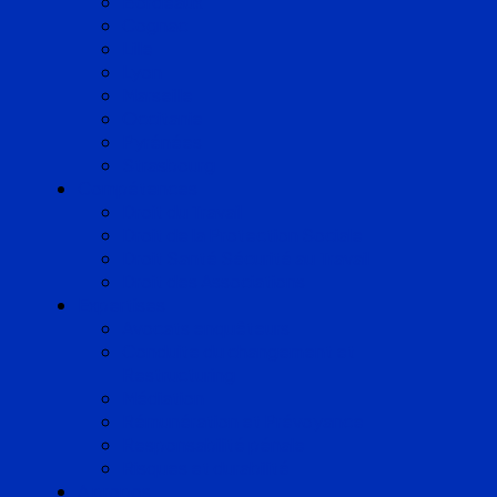
Bordeaux
Cognac
Lille
Lyon
Marseille
Occitanie
Pyrénées
Strasbourg
Compétences
Droit du Travail
Droit de la Protection Sociale
Droit Santé Sécurité au Travail
Droit des Associations
Expertises
Avocats enquêteurs
Conduite du changement et
Restructuring
Médiation
Rémunération et Prévoyance
Responsabilité pénale
Risques et durabilité
A propos