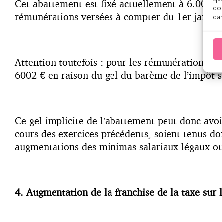
Cet abattement est fixé actuellement à 6.002 €.
con
rémunérations versées à compter du 1er janvier
car
Attention toutefois : pour les rémunérations ve
6002 € en raison du gel du barème de l’impôt s
Ce gel implicite de l’abattement peut donc avoir
cours des exercices précédents, soient tenus dor
augmentations des minimas salariaux légaux ou
4. Augmentation de la franchise de la taxe sur l