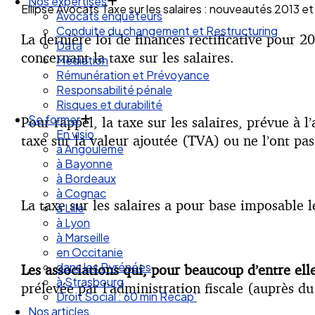
Droit des Associations
Ellipse Avocats Taxe sur les salaires : nouveautés 2013 e
Nos expertises
Avocats enquêteurs
La dernière loi de finances rectificative pour 2
Conduite du changement et Restructuring
concernant la taxe sur les salaires.
Data
Médiation
Rémunération et Prévoyance
Responsabilité pénale
Risques et durabilité
Pour rappel, la taxe sur les salaires, prévue à 
Se former
taxe sur la valeur ajoutée (TVA) ou ne l’ont pas
En visio
à Angouleme
à Bayonne
à Bordeaux
La taxe sur les salaires a pour base imposable l
à Cognac
à Lille
à Lyon
à Marseille
en Occitanie
Les associations qui, pour beaucoup d’entre ell
dans les Pyrénées
prélevée par l’administration fiscale (auprès du
à Strasbourg
Droit Social : 60 min Recap’