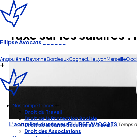
Taxe sur les salaires 
Ellipse Avocats
______
Lyon
Angoulême
Bayonne
Bordeaux
Cognac
Lille
Lyon
Marseille
Occi
Nos compétences
Droit du Travail
L'actualité du réseau ELLIPSE AVOCATS
Temps de
Droit de la Protection Sociale
Droit de la Santé Sécurité au Travail