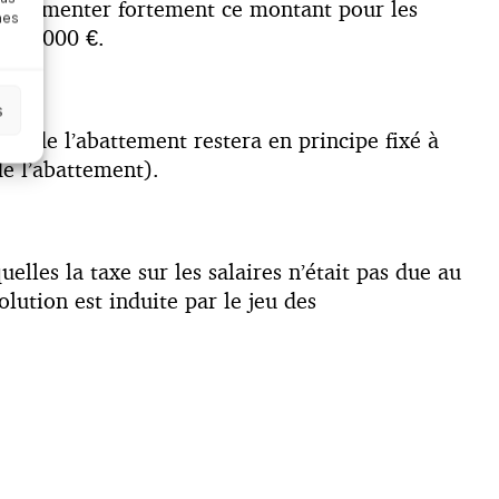
ent augmenter fortement ce montant pour les
nes
à 20.000 €.
s
nt de l’abattement restera en principe fixé à
de l’abattement).
lles la taxe sur les salaires n’était pas due au
olution est induite par le jeu des