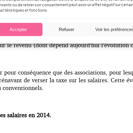
 L’article 67 de la loi de finances rectificative vi
sentir ou de retirer son consentement peut avoir un effet négatif sur certai
 2014. Le montant de l’abattement sera ainsi fixé 
actéristiques et fonctions.
Accepter
Refuser
Voir les préférence
rsées au cours des exercices 2012 et 2013, le monta
ur le revenu (dont dépend aujourd’hui l’évolution 
 pour conséquence que des associations, pour lesque
énavant de verser la taxe sur les salaires. Cette év
 conventionnels.
es salaires en 2014.