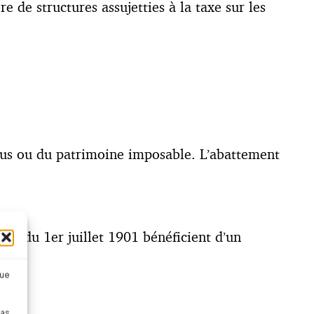
 de structures assujetties à la taxe sur les
nus ou du patrimoine imposable. L’abattement
 loi du 1er juillet 1901 bénéficient d’un
que
pas