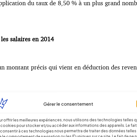
pplication du taux de 8,50 % à un plus grand nombre
les salaires en 2014
n montant précis qui vient en déduction des reve
es Impôts dispose que les associations régies par la
Gérer le consentement
aires.
r offrir les meilleures expériences, nous utilisons des technologies telles 
 cookies pour stocker et/ou accéder aux informations des appareils. Le fait
consentir à ces technologies nous permettra de traiter des données telles
 le comportement de navigation ou les ID uniques sur ce site. Le fait de ne 