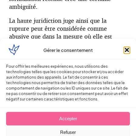
ambiguïté.
La haute juridiction juge ainsi que la
rupture peut être considérée comme
abusive que dans la mesure où elle est
d’une part « destinée à permettre à
Gérer le consentement
l’employeur d’apprécier les qualités
professionnelles du salarié » et que d’autre
Pour offrir les meilleures expériences, nous utilisons des
part « la résiliation du contrat de travail est
technologies telles que les cookies pour stocker et/ou accéder
intervenue pour un motif non inhérent au
aux informations des appareils. Le fait de consentir à ces
salarié ».
technologies nous permettra de traiter des données telles que le
comportement de navigation ou les ID uniques sur ce site. Le fait de
ne pas consentir ou de retirer son consentement peut avoir un effet
Cette formulation pourrait laisser penser
négatif sur certaines caractéristiques et fonctions.
que le seul motif possible de rupture est
l’inadéquation des qualités professionnelles
Accepter
du salarié avec celles requises par
l’entreprise.
Refuser