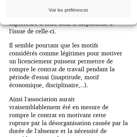
Cela équivaudrait à accorder au salarié
Voir les préférences
pendant sa période d’essai, une protection
supérieure à celle dont il disposerait à
l’issue de celle-ci.
Il semble pourtant que les motifs
considérés comme légitimes pour motiver
un licenciement puissent permettre de
rompre le contrat de travail pendant la
période d’essai (inaptitude, motif
économique, disciplinaire,..).
Ainsi l’association aurait
vraisemblablement été en mesure de
rompre le contrat en motivant cette
rupture par la désorganisation causée par la
durée de l’absence et la nécessité de