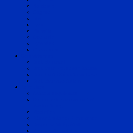
Bordeaux
Cognac
Lille
Lyon
Marseille
Occitanie
Pyrénées
Strasbourg
Compétences
Droit du Travail
Droit de la Protection Sociale
Droit Santé Sécurité au Travail
Droit des Associations
Expertises
Avocats enquêteurs
Conduite du changement et
Restructuring
Médiation
Rémunération et Prévoyance
Responsabilité pénale
Risques et durabilité