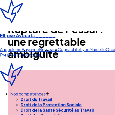
Rupture de l’essai :
Ellipse Avocats
______
une regrettable
Bayonne
ambiguïté
Angoulême
Bayonne
Bordeaux
Cognac
Lille
Lyon
Marseille
Occi
Pyrénées
Strasbourg
Nos compétences
Droit du Travail
Droit de la Protection Sociale