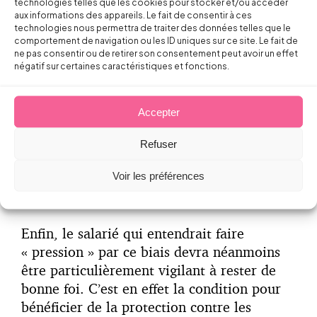
technologies telles que les cookies pour stocker et/ou accéder
donnée par l’employeur dans un délai de
aux informations des appareils. Le fait de consentir à ces
technologies nous permettra de traiter des données telles que le
1 mois ou de divergence d’analyse sur le
comportement de navigation ou les ID uniques sur ce site. Le fait de
bien-fondé de l’alerte. Dans ce cadre, les
ne pas consentir ou de retirer son consentement peut avoir un effet
pouvoirs du Préfet ne sont pas définis,
négatif sur certaines caractéristiques et fonctions.
mais la possibilité d’une mise en œuvre
de ses prérogatives régaliennes devrait
Accepter
inciter l’employeur à réagir avec
diligences face à ce nouveau type
Refuser
d’alerte, de manière la plus réactive
Voir les préférences
possible (en tout état de cause dans un
délai de 1 mois).
Enfin, le salarié qui entendrait faire
« pression » par ce biais devra néanmoins
être particulièrement vigilant à rester de
bonne foi. C’est en effet la condition pour
bénéficier de la protection contre les