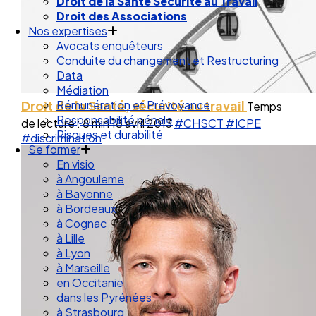
Droit de la Santé Sécurité au Travail
Droit des Associations
Nos expertises
Avocats enquêteurs
Conduite du changement et Restructuring
Data
Médiation
Droit de la Santé, sécurité au travail
Rémunération et Prévoyance
Temps
Responsabilité pénale
de lecture : 8 min
18 avril 2013
#CHSCT
#ICPE
Risques et durabilité
#discrimination
Se former
En visio
à Angouleme
à Bayonne
à Bordeaux
à Cognac
à Lille
à Lyon
à Marseille
en Occitanie
dans les Pyrénées
à Strasbourg