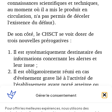
connaissances scientifiques et techniques,
au moment où il a mis le produit en
circulation, n’a pas permis de déceler
l’existence du défaut).
De son côté, le CHSCT se voit doter de
trois nouvelles prérogatives :
Il est systématiquement destinataire des
informations concernant les alertes et
leur issue ;
Il est obligatoirement réuni en cas
d’événement grave lié à l’activité de
l’établissement ayant porté atteinte ou
ayant pu porter atteinte à la santé
Gérer le consentement
publique ou à l’environnement ;
Il est informé en cas de saisine du Préfet
Pour offrir les meilleures expériences, nous utilisons des
de département en l’absence de suite