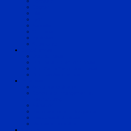
Bordeaux
Cognac
Lille
Lyon
Marseille
Occitanie
Pyrénées
Strasbourg
Compétences
Droit du Travail
Droit de la Protection Sociale
Droit Santé Sécurité au Travail
Droit des Associations
Expertises
Avocats enquêteurs
Conduite du changement et
Restructuring
Médiation
Rémunération et Prévoyance
Responsabilité pénale
Risques et durabilité
A propos