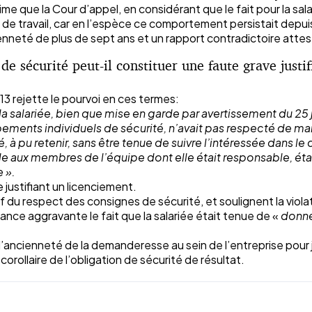
estime que la Cour d’appel, en considérant que le fait pour la s
s de travail, car en l’espèce ce comportement persistait depui
té de plus de sept ans et un rapport contradictoire attestan
de sécurité peut-il constituer une faute grave justi
13 rejette le pourvoi en ces termes:
a salariée, bien que mise en garde par avertissement du 25 ju
ments individuels de sécurité, n’avait pas respecté de mani
ité, à pu retenir, sans être tenue de suivre l’intéressée dan
le aux membres de l’équipe dont elle était responsable, éta
 ».
 justifiant un licenciement.
f du respect des consignes de sécurité, et soulignent la viola
ce aggravante le fait que la salariée était tenue de «
donne
 l’ancienneté de la demanderesse au sein de l’entreprise pour
 corollaire de l’obligation de sécurité de résultat.