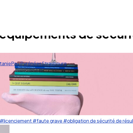
 équipements de sécurit
tanie
Pau Pyrénées
Strasbourg
#licenciement
#faute grave
#obligation de sécurité de résu