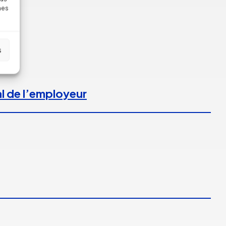
nes
s
l de l’employeur