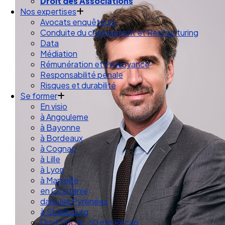
Nos expertises
Avocats enquêteurs
Conduite du changement et Restructuring
Data
Médiation
Rémunération et Prévoyance
Responsabilité pénale
Risques et durabilité
Se former
En visio
à Angouleme
à Bayonne
à Bordeaux
à Cognac
à Lille
à Lyon
à Marseille
en Occitanie
dans les Pyrénées
à Strasbourg
Droit Social : 60 min Recap’
Nos articles