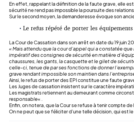
En effet, rappelant la définition de la faute grave, elle 
sécurité ne rend pas impossible la poursuite des relation
Sur le second moyen, la demanderesse évoque son ancienne
Le refus répété de porter les équipements 
La Cour de Cassation dans son arrêt en date du 19 juin 20
« Mais attendu que la cour d’appel qui a constatée que l
impératif des consignes de sécurité en matière d’équipe
chaussures, les gants, la casquette et le gilet de sécur
celle-ci, tenue de par ses fonctions de donner l’exemp
grave rendant impossible son maintien dans l’entreprise
Ainsi, le refus de porter des EPI constitue une faute grave
Les Juges de cassation insistent sur le caractère impérati
Les magistrats retiennent au demeurant comme circonstan
responsable
« .
Enfin, on notera, que la Cour se refuse à tenir compte de
On ne peut que se féliciter d’une telle décision, qui est le