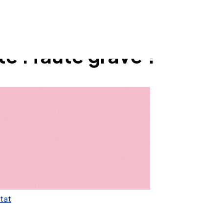
é : faute grave ?
ltat