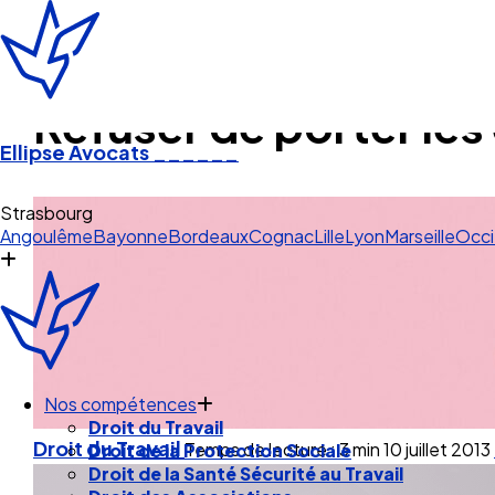
Refuser de porter les
Ellipse Avocats
______
Angoulême
Bayonne
Bordeaux
Cognac
Lille
Lyon
Marseille
Occi
Nos compétences
Droit du Travail
Droit de la Protection Sociale
Droit du Travail
Temps de lecture : 3 min
10 juillet 2013
Droit de la Santé Sécurité au Travail
Droit des Associations