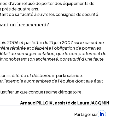
alariée d’avoir refusé de porter des équipements de
s près de quatre ans.
t de sa facilité à suivre les consignes de sécurité.
fiant un licenciement?
in 2006 et par lettre du 21 juin 2007 sur le caractère
ère réitérée et délibérée l’obligation de porter les
s le détail de son argumentation, que le comportement de
it nonobstant son ancienneté, constitutif d’une faute
tion «
réitérée et délibérée
» par la salariée.
r l’exemple aux membres de l’équipe dont elle était
 justifier un quelconque régime dérogatoire.
Arnaud PILLOIX, assisté de Laura JACQMIN
Partager sur