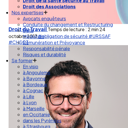
Droit des Associations
Nos expertises
Avocats enquêteurs
Conduite du changement et Restructuring
Data
Droit du Travail
Temps de lecture : 2 min
24
Médiation
octobre 2013
#obligation de sécurité
#URSSAF
Rémunération et Prévoyance
#CHSCT
Responsabilité pénale
Risques et durabilité
Se former
En visio
à Angouleme
à Bayonne
à Bordeaux
à Cognac
à Lille
à Lyon
à Marseille
en Occitanie
dans les Pyrénées
à Strasbourg
Droit Social : 60 min Recap’