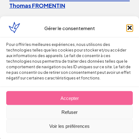
Thomas FROMENTIN
6 août 2026
Gérer le consentement
Pour offrir les meilleures expériences, nous utilisons des
technologies telles que les cookies pour stocker et/ou accéder
aux informations des appareils. Le fait de consentir à ces
technologies nous permettra de traiter des données telles que le
comportement de navigation ou les ID uniques sur ce site. Le fait de
Droit du Travail
ne pas consentir ou de retirer son consentement peut avoir un effet
négatif sur certaines caractéristiques et fonctions.
La répétition du versement d’une
prime peut caractériser un
Accepter
engagement unilatéral de
Refuser
l’employeur
Voir les préférences