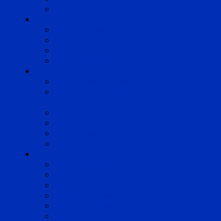
Strasbourg
Compétences
Droit du Travail
Droit de la Protection Sociale
Droit Santé Sécurité au Travail
Droit des Associations
Expertises
Avocats enquêteurs
Conduite du changement et
Restructuring
Médiation
Rémunération et Prévoyance
Responsabilité pénale
Risques et durabilité
A propos
Mentions légales
Gestion des cookies
Données personnelles
Règlement Qualiopi
Certificat Qualiopi
Nous suivre