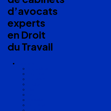
d’avocats
experts
en Droit
du Travail
Cabinets
Angoulême
Bayonne
Bordeaux
Cognac
Lille
Lyon
Marseille
Occitanie
Pyrénées