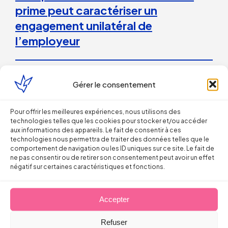
prime peut caractériser un
engagement unilatéral de
l’employeur
28 juillet 2026
Gérer le consentement
Droit du Travail>Conduite du changement
Pour offrir les meilleures expériences, nous utilisons des
technologies telles que les cookies pour stocker et/ou accéder
Les bons réflexes du dirigeant face
aux informations des appareils. Le fait de consentir à ces
technologies nous permettra de traiter des données telles que le
aux incendies
comportement de navigation ou les ID uniques sur ce site. Le fait de
ne pas consentir ou de retirer son consentement peut avoir un effet
négatif sur certaines caractéristiques et fonctions.
Arnaud PILLOIX
27 juillet 2026
Accepter
Refuser