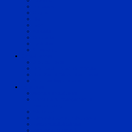
Bayonne
Bordeaux
Cognac
Lille
Lyon
Marseille
Occitanie
Pyrénées
Strasbourg
Compétences
Droit du Travail
Droit de la Protection Sociale
Droit Santé Sécurité au Travail
Droit des Associations
Expertises
Avocats enquêteurs
Conduite du changement et
Restructuring
Médiation
Rémunération et Prévoyance
Responsabilité pénale
Risques et durabilité