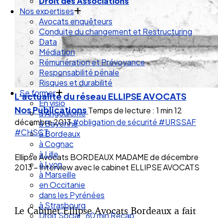
Droit des Associations
Nos expertises
Avocats enquêteurs
Conduite du changement et Restructuring
Data
Médiation
Rémunération et Prévoyance
Responsabilité pénale
Risques et durabilité
Se former
L'actualité du réseau ELLIPSE AVOCATS
En visio
Nos Publications
Temps de lecture : 1 min
12
à Angouleme
décembre 2013
#obligation de sécurité
#URSSAF
à Bayonne
#CHSCT
à Bordeaux
à Cognac
à Lille
Ellipse Avocats BORDEAUX MADAME de décembre
à Lyon
2013 – Interview avec le cabinet ELLIPSE AVOCATS
à Marseille
en Occitanie
dans les Pyrénées
à Strasbourg
Le Cabinet Ellipse Avocats Bordeaux a fait
Droit Social : 60 min Recap’