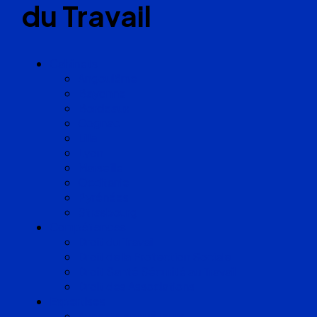
du Travail
Cabinets
Angoulême
Bayonne
Bordeaux
Cognac
Lille
Lyon
Marseille
Occitanie
Pyrénées
Strasbourg
Compétences
Droit du Travail
Droit de la Protection Sociale
Droit Santé Sécurité au Travail
Droit des Associations
Expertises
Avocats enquêteurs