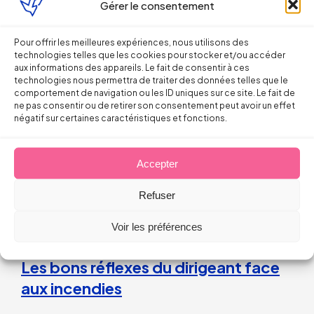
Gérer le consentement
Pour offrir les meilleures expériences, nous utilisons des
Droit du Travail
technologies telles que les cookies pour stocker et/ou accéder
aux informations des appareils. Le fait de consentir à ces
technologies nous permettra de traiter des données telles que le
La répétition du versement d’une
comportement de navigation ou les ID uniques sur ce site. Le fait de
prime peut caractériser un
ne pas consentir ou de retirer son consentement peut avoir un effet
négatif sur certaines caractéristiques et fonctions.
engagement unilatéral de
l’employeur
Accepter
Refuser
28 juillet 2026
Voir les préférences
Droit du Travail>Conduite du changement
Les bons réflexes du dirigeant face
aux incendies