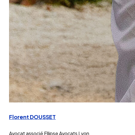
Florent DOUSSET
Avocat associé
Ellipse Avocats Lyon