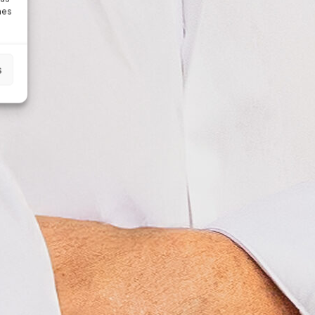
nes
s