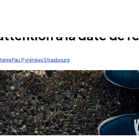
 attention à la date de r
tanie
Pau Pyrénées
Strasbourg