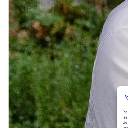
Pou
les
de 
que