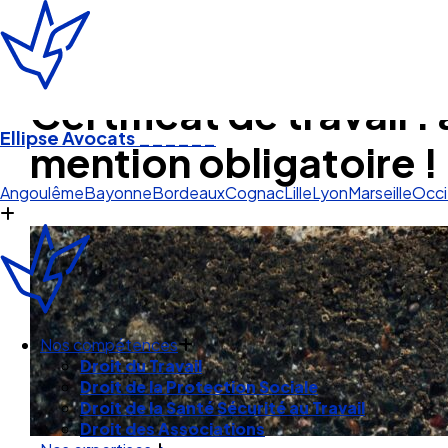
Certificat de travail :
Ellipse Avocats
______
mention obligatoire !
Lyon
Angoulême
Bayonne
Bordeaux
Cognac
Lille
Lyon
Marseille
Occi
Nos compétences
Droit du Travail
Droit de la Protection Sociale
Droit de la Santé Sécurité au Travail