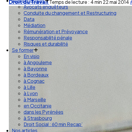
Droit des Associations
Droit du Travail
Temps de lecture : 4 min
22 mai 2014
Nos expertises
Avocats enquêteurs
Conduite du changement et Restructuring
Data
Médiation
Rémunération et Prévoyance
Responsabilité pénale
Risques et durabilité
Se former
En visio
à Angouleme
à Bayonne
à Bordeaux
à Cognac
à Lille
à Lyon
à Marseille
en Occitanie
dans les Pyrénées
à Strasbourg
Droit Social : 60 min Recap’