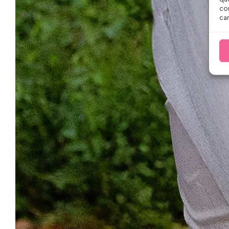
con
car