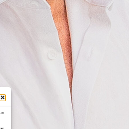
que
pas