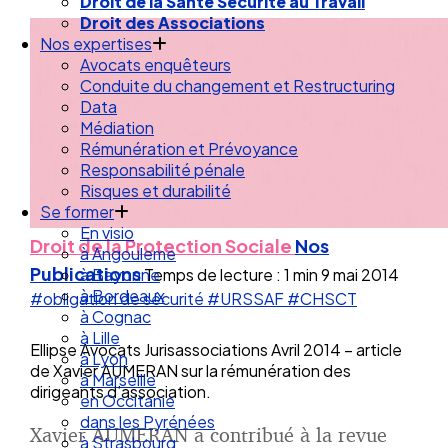
Droit de la Santé Sécurité au Travail
Droit des Associations
Nos expertises
Avocats enquêteurs
Conduite du changement et Restructuring
Data
Médiation
Rémunération et Prévoyance
Responsabilité pénale
Risques et durabilité
Se former
En visio
Droit de la Protection Sociale
Nos
à Angouleme
Publications
Temps de lecture : 1 min
9 mai 2014
à Bayonne
à Bordeaux
#obligation de sécurité
#URSSAF
#CHSCT
à Cognac
à Lille
Ellipse Avocats Jurisassociations Avril 2014 – article
à Lyon
de Xavier AUMERAN sur la rémunération des
à Marseille
dirigeants d’association.
en Occitanie
dans les Pyrénées
Xavier AUMERAN a contribué à la revue
à Strasbourg