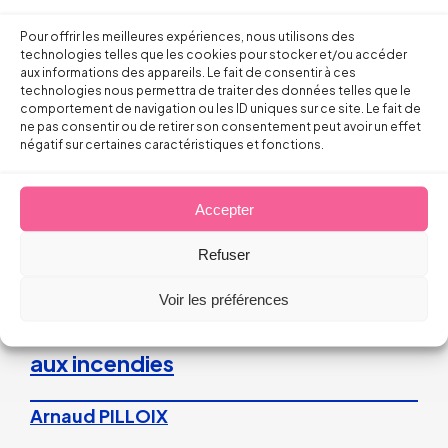
Droit du Travail
Pour offrir les meilleures expériences, nous utilisons des
technologies telles que les cookies pour stocker et/ou accéder
La répétition du versement d’une
aux informations des appareils. Le fait de consentir à ces
technologies nous permettra de traiter des données telles que le
prime peut caractériser un
comportement de navigation ou les ID uniques sur ce site. Le fait de
ne pas consentir ou de retirer son consentement peut avoir un effet
engagement unilatéral de
négatif sur certaines caractéristiques et fonctions.
l’employeur
Accepter
28 juillet 2026
Refuser
Droit du Travail>Conduite du changement
Voir les préférences
Les bons réflexes du dirigeant face
aux incendies
Arnaud PILLOIX