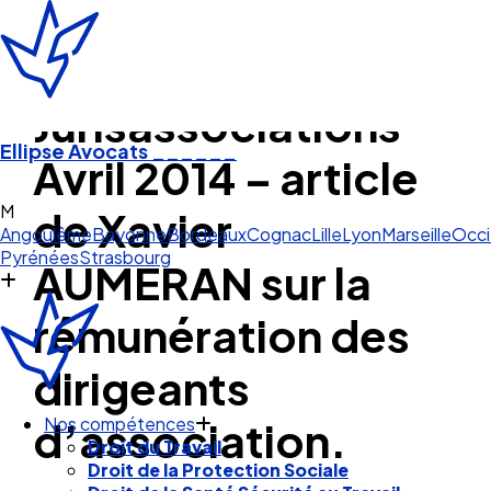
Jurisassociations
Ellipse Avocats
______
Avril 2014 – article
Marsei
de Xavier
Angoulême
Bayonne
Bordeaux
Cognac
Lille
Lyon
Marseille
Occi
Pyrénées
Strasbourg
AUMERAN sur la
rémunération des
dirigeants
d’association.
Nos compétences
Droit du Travail
Droit de la Protection Sociale