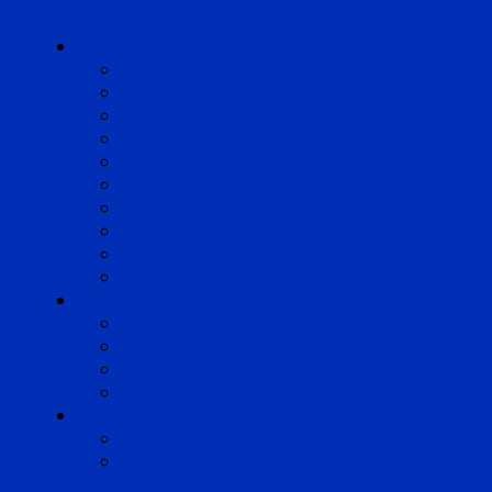
Cabinets
Angoulême
Bayonne
Bordeaux
Cognac
Lille
Lyon
Marseille
Occitanie
Pyrénées
Strasbourg
Compétences
Droit du Travail
Droit de la Protection Sociale
Droit Santé Sécurité au Travail
Droit des Associations
Expertises
Avocats enquêteurs
Conduite du changement et
Restructuring