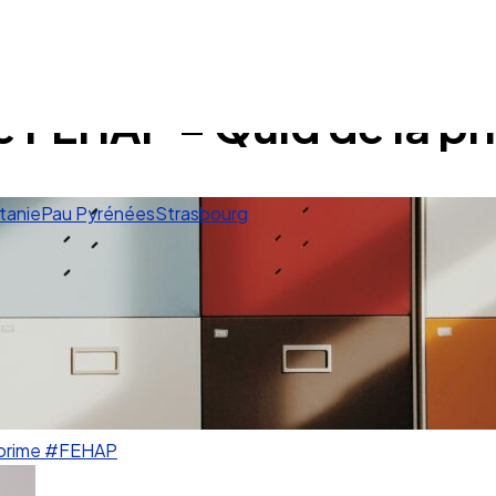
e FEHAP – Quid de la p
tanie
Pau Pyrénées
Strasbourg
prime
#FEHAP