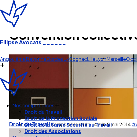
Convention collectiv
Ellipse Avocats
______
Lyon
Angoulême
Bayonne
Bordeaux
Cognac
Lille
Lyon
Marseille
Occi
Nos compétences
Droit du Travail
Droit du Travail
Temps de lecture : 4 min
5 mai 2014
#
Droit de la Protection Sociale
Droit de la Santé Sécurité au Travail