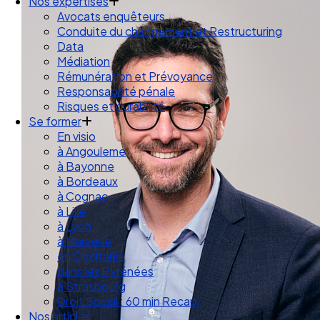
Droit des Associations
Nos expertises
Avocats enquêteurs
Conduite du changement et Restructuring
Data
Médiation
Rémunération et Prévoyance
Responsabilité pénale
Risques et durabilité
Se former
En visio
à Angouleme
à Bayonne
à Bordeaux
à Cognac
à Lille
à Lyon
à Marseille
en Occitanie
dans les Pyrénées
à Strasbourg
Droit Social : 60 min Recap’