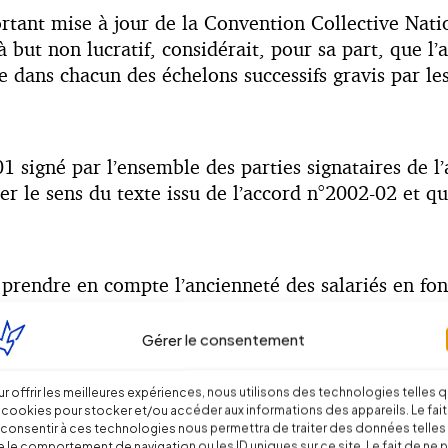
rtant mise à jour de la Convention Collective Nati
 à but non lucratif, considérait, pour sa part, que l
 dans chacun des échelons successifs gravis par les
01 signé par l’ensemble des parties signataires de l
ser le sens du texte issu de l’accord n°2002-02 et q
ue prendre en compte l’ancienneté des salariés en fo
 des salariés, celle-ci ayant déjà été intégrée au m
 janvier 2014
, a rejeté les arguments de l’Associat
Gérer le consentement
r offrir les meilleures expériences, nous utilisons des technologies telles 
 cookies pour stocker et/ou accéder aux informations des appareils. Le fait
consentir à ces technologies nous permettra de traiter des données telles
 le comportement de navigation ou les ID uniques sur ce site. Le fait de ne 