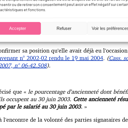
 à prendre en compte pour le calcul de cette prim
sentir ou de retirer son consentement peut avoir un effet négatif sur certai
l’avenant n° 2009-01 du 3 avril 2009, qui ne remet 
actéristiques et fonctions.
y renvoyer, pour les personnels présents à la date 
Accepter
Refuser
Voir les préférence
onfirmer sa position qu’elle avait déjà eu l’occasion
’avenant n° 2002-02 rendu le 19 mai 2004
.
(
Cass. s
 2007, n° 06-42.508
).
récisé que «
le pourcentage d’ancienneté dont bénéf
’ils occupent au 30 juin 2003.
Cette ancienneté résul
pé par le salarié au 30 juin 2003
.
»
à l’encontre de la volonté des parties signataires de