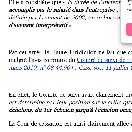
Elle a considéré que «
la durée de l’ancienneté
con
accomplis par le salarié dans l’entreprise
; que 
car
définie par l’avenant de 2002, en se bornant à 
d’avenant interprétatif
».
Par cet arrêt, la Haute Juridiction ne fait que c
malgré l’avis contraire du
Comité de suivi de l
mars 2010, n° 08-44.964
;
Cass. soc. 11 juillet
En effet, le Comité de suivi avait clairement p
est déterminé par leur position sur la grille qu
échelons, du 1er échelon jusqu’à l’échelon occu
La Cour de cassation est ainsi clairement allée 