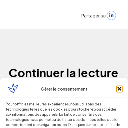
Partager sur
Continuer la lecture
Gérer le consentement
Droit du Travail
Pour offrir les meilleures expériences, nous utilisons des
Licenciement verbal : dans quels cas
technologies telles que les cookies pour stocker et/ou accéder
aux informations des appareils. Le fait de consentir à ces
est-il reconnu par les juges ?
technologies nous permettra de traiter des données telles que le
comportement de navigation ou les ID uniques sur ce site. Le fait de