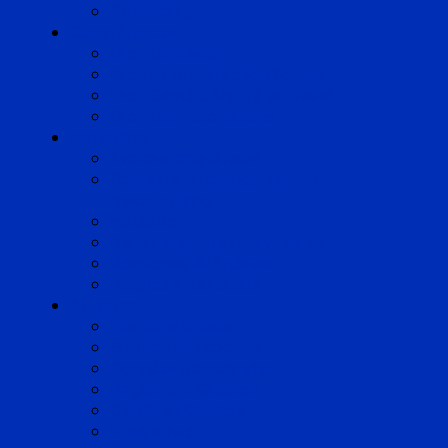
Strasbourg
Compétences
Droit du Travail
Droit de la Protection Sociale
Droit Santé Sécurité au Travail
Droit des Associations
Expertises
Avocats enquêteurs
Conduite du changement et
Restructuring
Médiation
Rémunération et Prévoyance
Responsabilité pénale
Risques et durabilité
A propos
Mentions légales
Gestion des cookies
Données personnelles
Règlement Qualiopi
Certificat Qualiopi
Nous suivre