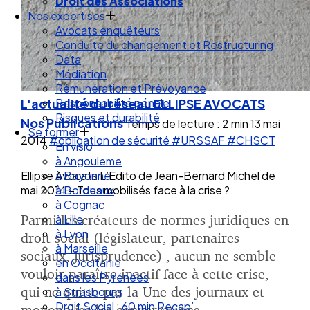
Droit de la Santé Sécurité au Travail
Droit des Associations
Nos expertises
Avocats enquêteurs
Conduite du changement et Restructuring
Data
Médiation
L'actualité du réseau ELLIPSE AVOCATS
Rémunération et Prévoyance
Responsabilité pénale
Nos Publications
Temps de lecture : 2 min
13 mai
Risques et durabilité
2014
#obligation de sécurité
#URSSAF
#CHSCT
Se former
En visio
Ellipse Avocats L’Edito de Jean-Bernard Michel de
à Angouleme
mai 2014 – Tous mobilisés face à la crise ?
à Bayonne
à Bordeaux
Parmi les créateurs de normes juridiques en
à Cognac
à Lille
droit social (législateur, partenaires
à Lyon
sociaux, jurisprudence) , aucun ne semble
à Marseille
vouloir paraître inactif face à cette crise,
en Occitanie
qui ne quitte pas la Une des journaux et
dans les Pyrénées
à Strasbourg
monopolise les conversations.