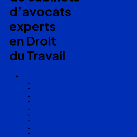
d’avocats
experts
en Droit
du Travail
Cabinets
Angoulême
Bayonne
Bordeaux
Cognac
Lille
Lyon
Marseille
Occitanie
Pyrénées