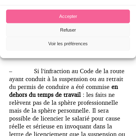
ayant conduit à la suspension ou au retrait
du permis de conduire a été commise
Accepter
pendant le temps de travail
: un
licenciement pour faute pourra être
Refuser
envisagé (voir par exemple
Cass. Soc. 10
juillet 2013, n° 12-16878
).
Voir les préférences
– Si l’infraction au Code de la route
ayant conduit à la suspension ou au retrait
du permis de conduire a été commise
en
dehors du temps de travail
: les faits ne
relèvent pas de la sphère professionnelle
mais de la sphère personnelle. Il sera
possible de licencier le salarié pour cause
réelle et sérieuse en invoquant dans la
lettre de licenciement que la suspension ou