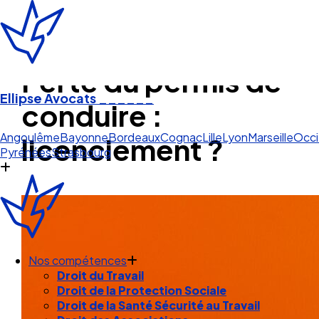
Perte du permis de
Ellipse Avocats
______
conduire :
Occit
licenciement ?
Angoulême
Bayonne
Bordeaux
Cognac
Lille
Lyon
Marseille
Occi
Pyrénées
Strasbourg
Nos compétences
Droit du Travail
Droit de la Protection Sociale