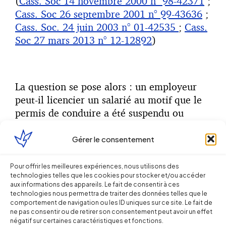
(
Cass. Soc 14 novembre 2000 n° 98-42371
;
Cass. Soc 26 septembre 2001 n° 99-43636
;
Cass. Soc. 24 juin 2003 n° 01-42535
;
Cass.
Soc 27 mars 2013 n° 12-12892
)
La question se pose alors : un employeur
peut-il licencier un salarié au motif que le
permis de conduire a été suspendu ou
retiré ?
Gérer le consentement
Pour offrir les meilleures expériences, nous utilisons des
Deux hypothèses sont à distinguer :
technologies telles que les cookies pour stocker et/ou accéder
aux informations des appareils. Le fait de consentir à ces
technologies nous permettra de traiter des données telles que le
comportement de navigation ou les ID uniques sur ce site. Le fait de
ne pas consentir ou de retirer son consentement peut avoir un effet
– Si l’infraction au Code de la route
négatif sur certaines caractéristiques et fonctions.