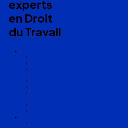
experts
en Droit
du Travail
Cabinets
Angoulême
Bayonne
Bordeaux
Cognac
Lille
Lyon
Marseille
Occitanie
Pyrénées
Strasbourg
Compétences
Droit du Travail