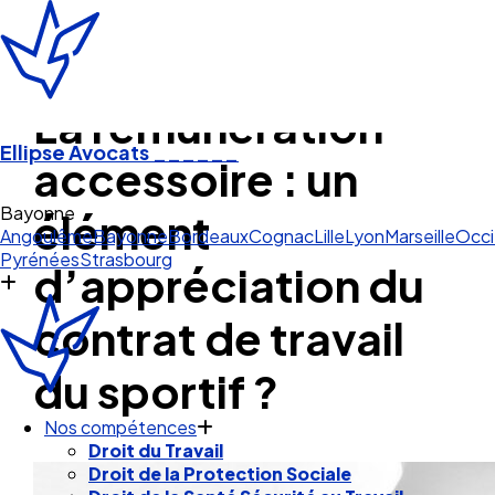
La rémunération
Ellipse Avocats
______
accessoire : un
Bayonne
élément
Angoulême
Bayonne
Bordeaux
Cognac
Lille
Lyon
Marseille
Occi
Pyrénées
Strasbourg
d’appréciation du
contrat de travail
du sportif ?
Nos compétences
Droit du Travail
Droit de la Protection Sociale