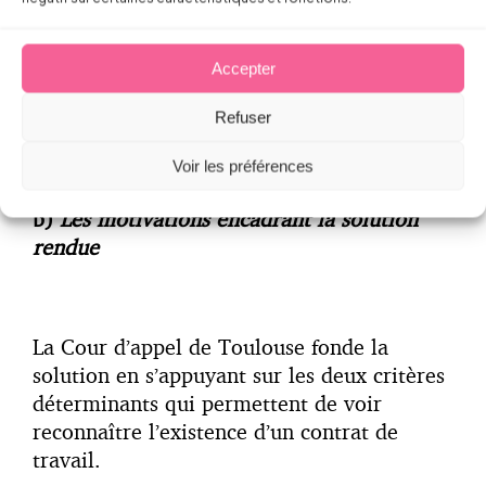
La position adoptée par la Cour d’appel de
Toulouse met donc en lumière différentes
motivations, au demeurant surprenantes,
Accepter
afin d’exclure l’existence d’un contrat de
travail entre le sportif et le club.
Refuser
Voir les préférences
b)
Les motivations encadrant la solution
rendue
La Cour d’appel de Toulouse fonde la
solution en s’appuyant sur les deux critères
déterminants qui permettent de voir
reconnaître l’existence d’un contrat de
travail.