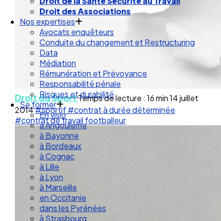
Droit de la Santé Sécurité au Travail
Droit des Associations
Nos expertises
Avocats enquêteurs
Conduite du changement et Restructuring
Data
Médiation
Rémunération et Prévoyance
Responsabilité pénale
Risques et durabilité
Droit du Sport
Temps de lecture : 16 min
14 juillet
Se former
2014
#sportif
#contrat à durée déterminée
En visio
#contrat de travail footballeur
à Angouleme
à Bayonne
à Bordeaux
à Cognac
à Lille
à Lyon
à Marseille
en Occitanie
dans les Pyrénées
à Strasbourg