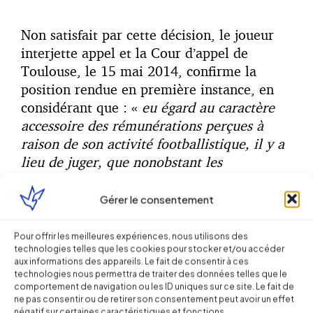
Non satisfait par cette décision, le joueur
interjette appel et la Cour d’appel de
Toulouse, le 15 mai 2014, confirme la
position rendue en première instance, en
considérant que : «
eu égard au caractère
accessoire des rémunérations perçues à
raison de son activité footballistique, il y a
lieu de juger, que nonobstant les
dispositions de règlement intérieur qui
soumettaient (le membre) à la discipline du
Gérer le consentement
club, celui-ci ne se trouvait pas, à l’égard
du club, dans un lien de subordination
Pour offrir les meilleures expériences, nous utilisons des
technologies telles que les cookies pour stocker et/ou accéder
caractéristique du contrat de travail
».
aux informations des appareils. Le fait de consentir à ces
technologies nous permettra de traiter des données telles que le
comportement de navigation ou les ID uniques sur ce site. Le fait de
ne pas consentir ou de retirer son consentement peut avoir un effet
négatif sur certaines caractéristiques et fonctions.