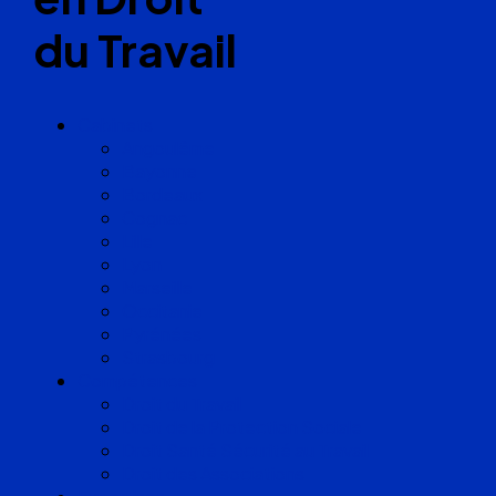
du Travail
Cabinets
Angoulême
Bayonne
Bordeaux
Cognac
Lille
Lyon
Marseille
Occitanie
Pyrénées
Strasbourg
Compétences
Droit du Travail
Droit de la Protection Sociale
Droit Santé Sécurité au Travail
Droit des Associations