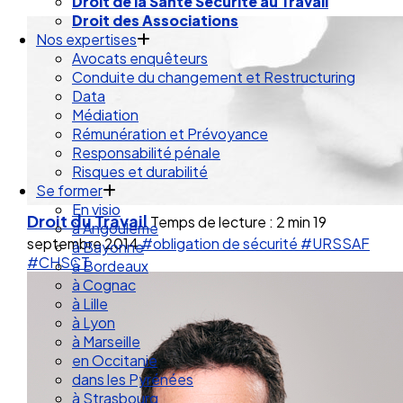
Droit de la Santé Sécurité au Travail
Droit des Associations
Nos expertises
Avocats enquêteurs
Conduite du changement et Restructuring
Data
Médiation
Rémunération et Prévoyance
Responsabilité pénale
Risques et durabilité
Se former
En visio
Droit du Travail
Temps de lecture : 2 min
19
à Angouleme
septembre 2014
#obligation de sécurité
#URSSAF
à Bayonne
#CHSCT
à Bordeaux
à Cognac
à Lille
à Lyon
à Marseille
en Occitanie
dans les Pyrénées
à Strasbourg