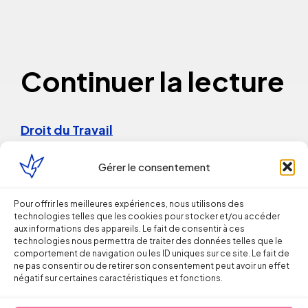
Continuer la lecture
Droit du Travail
Licenciement verbal : dans quels cas
Gérer le consentement
est-il reconnu par les juges ?
Pour offrir les meilleures expériences, nous utilisons des
technologies telles que les cookies pour stocker et/ou accéder
Thomas FROMENTIN
aux informations des appareils. Le fait de consentir à ces
technologies nous permettra de traiter des données telles que le
6 août 2026
comportement de navigation ou les ID uniques sur ce site. Le fait de
ne pas consentir ou de retirer son consentement peut avoir un effet
négatif sur certaines caractéristiques et fonctions.