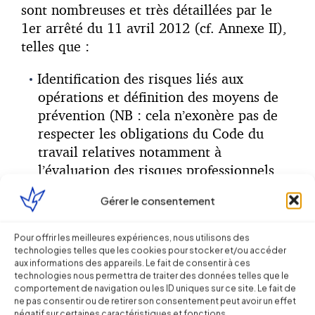
sont nombreuses et très détaillées par le
1er arrêté du 11 avril 2012 (cf. Annexe II),
telles que :
Identification des risques liés aux
opérations et définition des moyens de
prévention (NB : cela n’exonère pas de
respecter les obligations du Code du
travail relatives notamment à
l’évaluation des risques professionnels
pour les intervenants -cf. obligation de
Gérer le consentement
sécurité de résultat de l’employeur- et la
coordination de la sécurité en cas
Pour offrir les meilleures expériences, nous utilisons des
d’intervention d’entreprises
technologies telles que les cookies pour stocker et/ou accéder
extérieures) ;
aux informations des appareils. Le fait de consentir à ces
technologies nous permettra de traiter des données telles que le
Elaboration, mise à jour, dépôt et mise à
comportement de navigation ou les ID uniques sur ce site. Le fait de
disposition du personnel télépilote d’un
ne pas consentir ou de retirer son consentement peut avoir un effet
négatif sur certaines caractéristiques et fonctions.