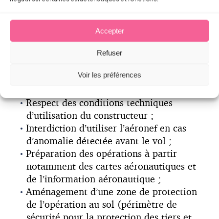
manuel d’activités particulières (MAP)
définissant notamment les conditions de
sécurité de l’exploitation et la répartition
Accepter
des rôles au sein de l’entreprise
(encadrement, etc.);
Refuser
Compétences, licences et formation
Voir les préférences
continue des télépilotes, dont la liste
doit être dressée ;
Respect des conditions techniques
d’utilisation du constructeur ;
Interdiction d’utiliser l’aéronef en cas
d’anomalie détectée avant le vol ;
Préparation des opérations à partir
notamment des cartes aéronautiques et
de l’information aéronautique ;
Aménagement d’une zone de protection
de l’opération au sol (périmètre de
sécurité pour la protection des tiers et