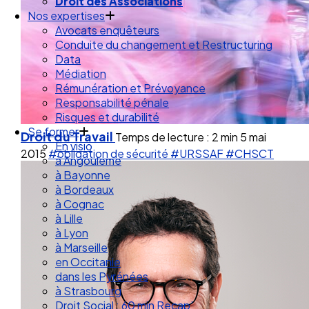
Droit de la Santé Sécurité au Travail
Droit des Associations
Nos expertises
Avocats enquêteurs
Conduite du changement et Restructuring
Data
Médiation
Rémunération et Prévoyance
Responsabilité pénale
Risques et durabilité
Droit du Travail
Temps de lecture : 2 min
5 mai
Se former
2015
#obligation de sécurité
#URSSAF
#CHSCT
En visio
à Angouleme
à Bayonne
à Bordeaux
à Cognac
à Lille
à Lyon
à Marseille
en Occitanie
dans les Pyrénées
à Strasbourg