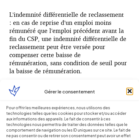
L’indemnité différentielle de reclassement
: en cas de reprise d’un emploi moins
rémunéré que l’emploi précédent avant la
fin du CSP, une indemnité différentielle de
reclassement peut être versée pour
compenser cette baisse de
rémunération, sans condition de seuil pour
la baisse de rémunération.
Gérer le consentement
L’abaissement à 3 jours de la durée
minimale des périodes de travail
Pour offrir les meilleures expériences, nous utilisons des
technologies telles que les cookies pour stocker et/ou accéder
rémunéré pendant le CSP (au lieu de 15
aux informations des appareils. Le fait de consentir à ces
jours).
technologies nous permettra de traiter des données telles que le
comportement de navigation ou les ID uniques sur ce site. Le fait de
ne pas consentir ou de retirer son consentement peut avoir un effet