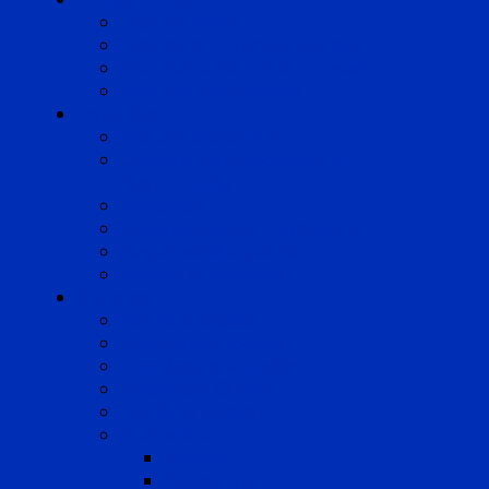
Droit du Travail
Droit de la Protection Sociale
Droit Santé Sécurité au Travail
Droit des Associations
Expertises
Avocats enquêteurs
Conduite du changement et
Restructuring
Médiation
Rémunération et Prévoyance
Responsabilité pénale
Risques et durabilité
A propos
Mentions légales
Gestion des cookies
Données personnelles
Règlement Qualiopi
Certificat Qualiopi
Nous suivre
LinkedIn
Newsletter