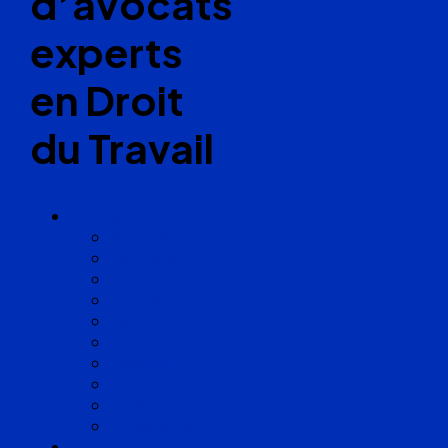
d’avocats
experts
en Droit
du Travail
Cabinets
Angoulême
Bayonne
Bordeaux
Cognac
Lille
Lyon
Marseille
Occitanie
Pyrénées
Strasbourg
Compétences