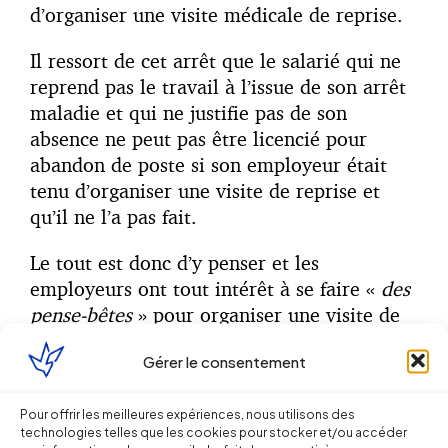
d’organiser une visite médicale de reprise.
Il ressort de cet arrêt que le salarié qui ne
reprend pas le travail à l’issue de son arrêt
maladie et qui ne justifie pas de son
absence ne peut pas être licencié pour
abandon de poste si son employeur était
tenu d’organiser une visite de reprise et
qu’il ne l’a pas fait.
Le tout est donc d’y penser et les
employeurs ont tout intérêt à se faire «
des
pense-bêtes
» pour organiser une visite de
reprise lorsque celle-ci est obligatoire,
Gérer le consentement
notamment dans le cas d’une absence d’au
moins 30 jours pour cause de maladie ou
accident d’origine non professionnelle.
Pour offrir les meilleures expériences, nous utilisons des
technologies telles que les cookies pour stocker et/ou accéder