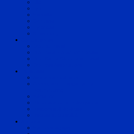
Lille
Lyon
Marseille
Occitanie
Pyrénées
Strasbourg
Compétences
Droit du Travail
Droit de la Protection Sociale
Droit Santé Sécurité au Travail
Droit des Associations
Expertises
Avocats enquêteurs
Conduite du changement et
Restructuring
Médiation
Rémunération et Prévoyance
Responsabilité pénale
Risques et durabilité
A propos
Mentions légales
Gestion des cookies