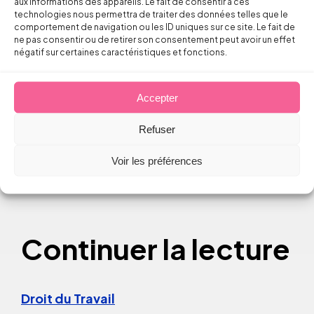
aux informations des appareils. Le fait de consentir à ces
Cass. soc. 6 mai 2015 13-22459
technologies nous permettra de traiter des données telles que le
comportement de navigation ou les ID uniques sur ce site. Le fait de
ne pas consentir ou de retirer son consentement peut avoir un effet
Article réalisé en collaboration avec
Julie
négatif sur certaines caractéristiques et fonctions.
BURKHART
Accepter
Partager sur
Refuser
Voir les préférences
Continuer la lecture
Droit du Travail