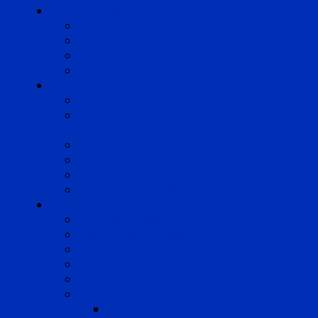
Compétences
Droit du Travail
Droit de la Protection Sociale
Droit Santé Sécurité au Travail
Droit des Associations
Expertises
Avocats enquêteurs
Conduite du changement et
Restructuring
Médiation
Rémunération et Prévoyance
Responsabilité pénale
Risques et durabilité
A propos
Mentions légales
Gestion des cookies
Données personnelles
Règlement Qualiopi
Certificat Qualiopi
Nous suivre
LinkedIn