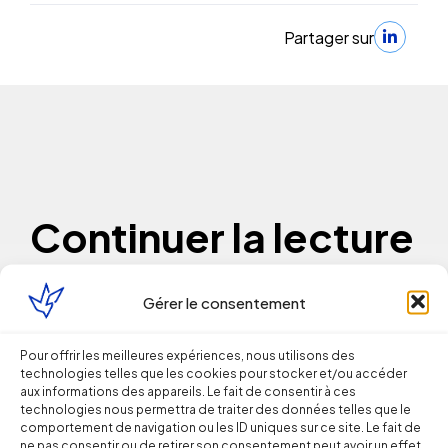
Partager sur
Continuer la lecture
Gérer le consentement
Droit du Travail
Licenciement verbal : dans quels cas
Pour offrir les meilleures expériences, nous utilisons des
technologies telles que les cookies pour stocker et/ou accéder
est-il reconnu par les juges ?
aux informations des appareils. Le fait de consentir à ces
technologies nous permettra de traiter des données telles que le
comportement de navigation ou les ID uniques sur ce site. Le fait de
Thomas FROMENTIN
ne pas consentir ou de retirer son consentement peut avoir un effet