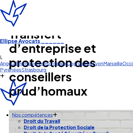
Transfert
Ellipse Avocats
______
d’entreprise et
Lyon
protection des
Angoulême
Bayonne
Bordeaux
Cognac
Lille
Lyon
Marseille
Occi
Pyrénées
Strasbourg
conseillers
prud’homaux
Nos compétences
Droit du Travail
Droit de la Protection Sociale