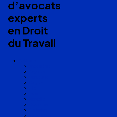
d’avocats
experts
en Droit
du Travail
Cabinets
Angoulême
Bayonne
Bordeaux
Cognac
Lille
Lyon
Marseille
Occitanie
Pyrénées
Strasbourg