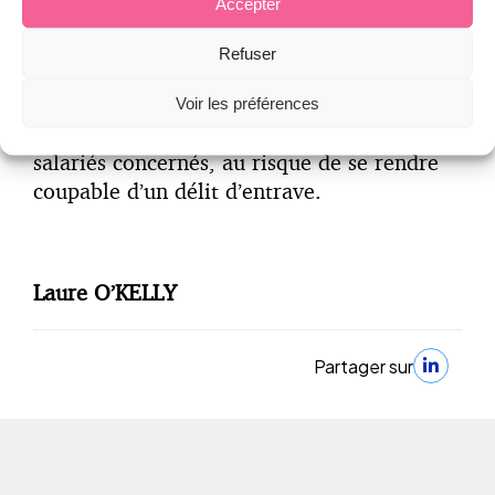
Accepter
En tous les cas, ces nouvelles obligations
Refuser
nécessiteront une vigilance accrue de
l’employeur qui devra veiller à respecter
Voir les préférences
ces nouvelles prérogatives et droits des
salariés concernés, au risque de se rendre
coupable d’un délit d’entrave.
Laure O’KELLY
Partager sur