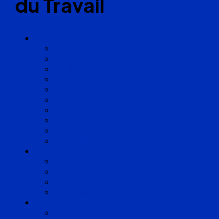
du Travail
Cabinets
Angoulême
Bayonne
Bordeaux
Cognac
Lille
Lyon
Marseille
Occitanie
Pyrénées
Strasbourg
Compétences
Droit du Travail
Droit de la Protection Sociale
Droit Santé Sécurité au Travail
Droit des Associations
Expertises
Avocats enquêteurs