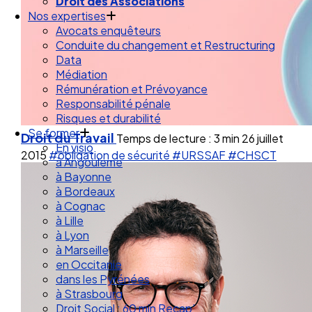
Droit de la Santé Sécurité au Travail
Droit des Associations
Nos expertises
Avocats enquêteurs
Conduite du changement et Restructuring
Data
Médiation
Rémunération et Prévoyance
Responsabilité pénale
Risques et durabilité
Droit du Travail
Temps de lecture : 3 min
26 juillet
Se former
2015
#obligation de sécurité
#URSSAF
#CHSCT
En visio
à Angouleme
à Bayonne
à Bordeaux
à Cognac
à Lille
à Lyon
à Marseille
en Occitanie
dans les Pyrénées
à Strasbourg