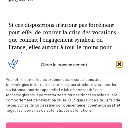
Si ces dispositions n’auront pas forcément
pour effet de contrer la crise des vocations
que connait l’engagement syndical en
France, elles auront à tout le moins pour
conséquence que cet engagement ne soit
plus synonyme de crainte d’un frein à la
Gérer le consentement
carrière, et permettront peut-être un
investissement supérieur des représentants
Pour offrir les meilleures expériences, nous utilisons des
du personnel dans des missions d’intérêt
technologies telles que les cookies pour stocker et/ou accéder
aux informations des appareils. Le fait de consentir à ces
général exercées par les organisations en
technologies nous permettra de traiter des données telles que le
dehors de l’entreprise, comme la
comportement de navigation ou les ID uniques sur ce site. Le fait de
négociation dans les branches ainsi qu’au
ne pas consentir ou de retirer son consentement peut avoir un effet
négatif sur certaines caractéristiques et fonctions.
niveau national et interprofessionnel.