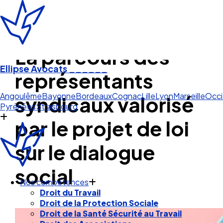
La parcours des
Ellipse Avocats
______
représentants
Occit
syndicaux valorisé
Angoulême
Bayonne
Bordeaux
Cognac
Lille
Lyon
Marseille
Occi
Pyrénées
Strasbourg
par le projet de loi
sur le dialogue
social
Nos compétences
Droit du Travail
Droit de la Protection Sociale