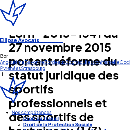
Loi n° 2015-1541 du
Ellipse Avocats
______
27 novembre 2015
Bordeaux
portant réforme du
Angoulême
Bayonne
Bordeaux
Cognac
Lille
Lyon
Marseille
Occi
Pyrénées
Strasbourg
statut juridique des
sportifs
professionnels et
des sportifs de
Nos compétences
Droit du Travail
Droit de la Protection Sociale