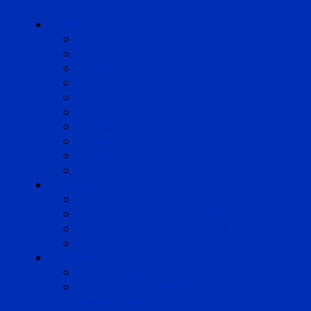
Cabinets
Angoulême
Bayonne
Bordeaux
Cognac
Lille
Lyon
Marseille
Occitanie
Pyrénées
Strasbourg
Compétences
Droit du Travail
Droit de la Protection Sociale
Droit Santé Sécurité au Travail
Droit des Associations
Expertises
Avocats enquêteurs
Conduite du changement et
Restructuring