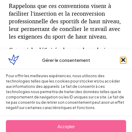
Rappelons que ces conventions visent à
faciliter l’insertion et la reconversion
professionnelle des sportifs de haut niveau,
leur permettant de concilier le travail avec
les exigences du sport de haut niveau.
Cet article défini également les relations
contractuelles pouvant lier l’entreprise
Gérer le consentement
(publique ou privée) au sportif, arbitre ou
juge (contrat de travail, de prestation de
Pour offrir les meilleures expériences, nous utilisons des
service, de cession de droit à l’image
technologies telles que les cookies pour stocker et/ou accéder
aux informations des appareils. Le fait de consentir à ces
etc…).
technologies nous permettra de traiter des données telles que le
comportement de navigation ou les ID uniques sur ce site. Le fait de
ne pas consentir ou de retirer son consentement peut avoir un effet
négatif sur certaines caractéristiques et fonctions.
Un élargissement de l’accès aux
formations dans l’enseignement
Accepter
secondaire et supérieur