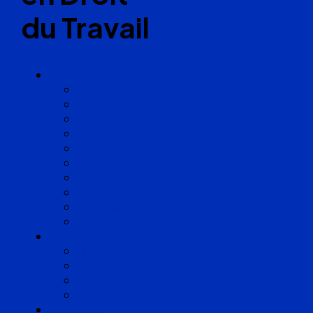
du Travail
Cabinets
Angoulême
Bayonne
Bordeaux
Cognac
Lille
Lyon
Marseille
Occitanie
Pyrénées
Strasbourg
Compétences
Droit du Travail
Droit de la Protection Sociale
Droit Santé Sécurité au Travail
Droit des Associations
Expertises