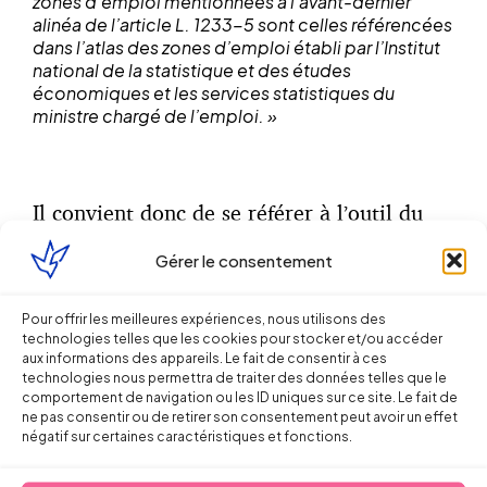
zones d’emploi mentionnées à l’avant-dernier
alinéa de l’article L. 1233-5 sont celles référencées
dans l’atlas des zones d’emploi établi par l’Institut
national de la statistique et des études
économiques et les services statistiques du
ministre chargé de l’emploi. »
Il convient donc de se référer à l’outil du
site Internet de l’INSEE consultable
en
Gérer le consentement
cliquant ici.
Pour offrir les meilleures expériences, nous utilisons des
technologies telles que les cookies pour stocker et/ou accéder
aux informations des appareils. Le fait de consentir à ces
technologies nous permettra de traiter des données telles que le
Partager sur
comportement de navigation ou les ID uniques sur ce site. Le fait de
ne pas consentir ou de retirer son consentement peut avoir un effet
négatif sur certaines caractéristiques et fonctions.