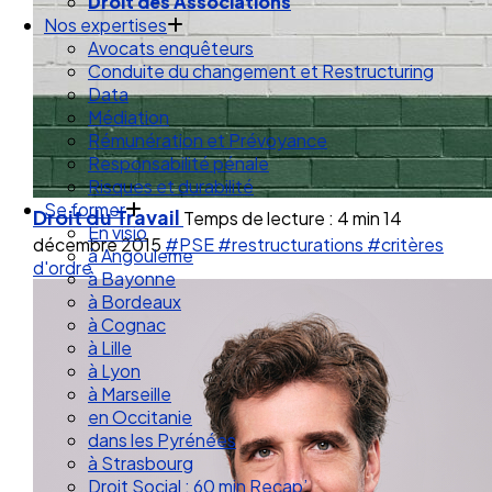
Droit de la Santé Sécurité au Travail
Droit des Associations
Nos expertises
Avocats enquêteurs
Conduite du changement et Restructuring
Data
Médiation
Rémunération et Prévoyance
Responsabilité pénale
Risques et durabilité
Droit du Travail
Temps de lecture : 4 min
14
Se former
décembre 2015
#PSE
#restructurations
#critères
En visio
d'ordre
à Angouleme
à Bayonne
à Bordeaux
à Cognac
à Lille
à Lyon
à Marseille
en Occitanie
dans les Pyrénées
à Strasbourg