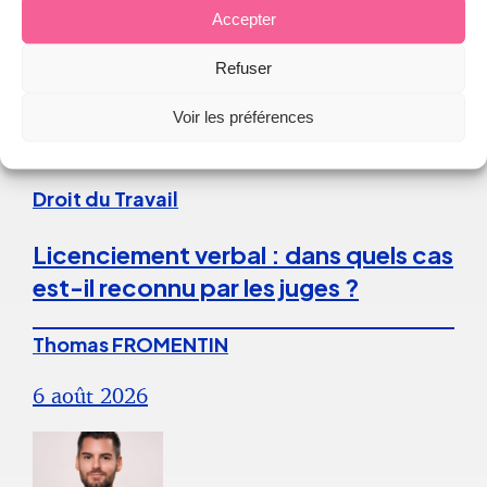
Accepter
Refuser
Continuer la lecture
Voir les préférences
Droit du Travail
Licenciement verbal : dans quels cas
est-il reconnu par les juges ?
Thomas FROMENTIN
6 août 2026