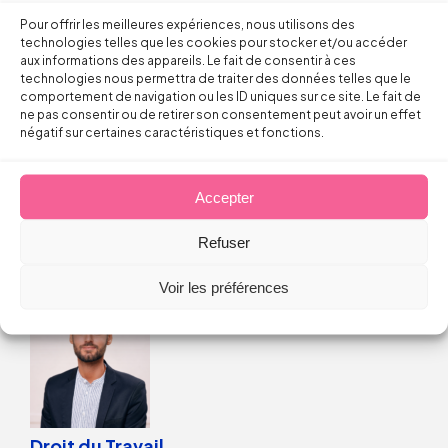
Continuer la lecture
Pour offrir les meilleures expériences, nous utilisons des
technologies telles que les cookies pour stocker et/ou accéder
aux informations des appareils. Le fait de consentir à ces
technologies nous permettra de traiter des données telles que le
Droit du Travail
comportement de navigation ou les ID uniques sur ce site. Le fait de
ne pas consentir ou de retirer son consentement peut avoir un effet
négatif sur certaines caractéristiques et fonctions.
Licenciement verbal : dans quels cas
est-il reconnu par les juges ?
Accepter
Thomas FROMENTIN
Refuser
6 août 2026
Voir les préférences
Droit du Travail