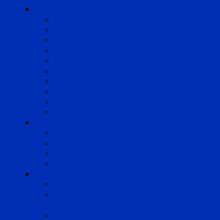
Cabinets
Angoulême
Bayonne
Bordeaux
Cognac
Lille
Lyon
Marseille
Occitanie
Pyrénées
Strasbourg
Compétences
Droit du Travail
Droit de la Protection Sociale
Droit Santé Sécurité au Travail
Droit des Associations
Expertises
Avocats enquêteurs
Conduite du changement et
Restructuring
Médiation