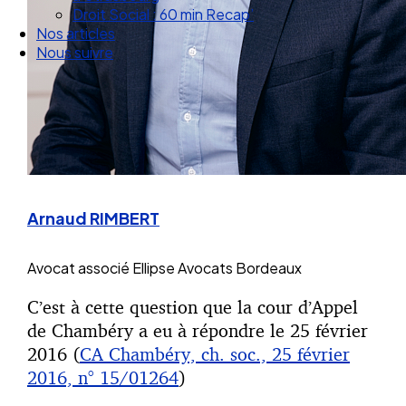
Droit Social : 60 min Recap’
Nos articles
Nous suivre
Arnaud RIMBERT
Avocat associé
Ellipse Avocats Bordeaux
C’est à cette question que la cour d’Appel
de Chambéry a eu à répondre le 25 février
2016 (
CA Chambéry, ch. soc., 25 février
2016, n° 15/01264
)