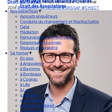
Droit de la Santé Sécurité au Travail
Droit du Travail
Temps de lecture : 2 min
6 mai
Droit des Associations
2016
#obligation de sécurité
#URSSAF
#CHSCT
Nos expertises
Avocats enquêteurs
Conduite du changement et Restructuring
Data
Médiation
Rémunération et Prévoyance
Responsabilité pénale
Risques et durabilité
Se former
En visio
à Angouleme
à Bayonne
à Bordeaux
à Cognac
à Lille
à Lyon
à Marseille
en Occitanie
dans les Pyrénées
à Strasbourg