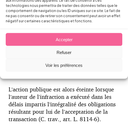
aux informations des appareils. Le fait de consentir à ces
technologies nous permettra de traiter des données telles que le
comportement de navigation ou les ID uniques sur ce site. Le fait de
ne pas consentir ou de retirer son consentement peut avoir un effet
négatif sur certaines caractéristiques et fonctions.
Lorsque l’homologation est prononcée,
l’autorité administrative notifie celle-ci à
Accepter
l’auteur de l’infraction, cette notification
faisant courir les délais d’exécution des
Refuser
obligations prévues par la transaction (
C.
trav., art. R. 8114-6
).
Voir les préférences
L’action publique est alors éteinte lorsque
l’auteur de l’infraction a exécuté dans les
délais impartis l’intégralité des obligations
résultant pour lui de l’acceptation de la
transaction (C. trav., art. L. 8114-6).