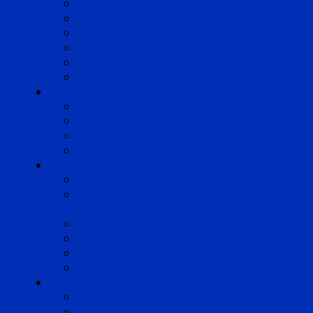
Lille
Lyon
Marseille
Occitanie
Pyrénées
Strasbourg
Compétences
Droit du Travail
Droit de la Protection Sociale
Droit Santé Sécurité au Travail
Droit des Associations
Expertises
Avocats enquêteurs
Conduite du changement et
Restructuring
Médiation
Rémunération et Prévoyance
Responsabilité pénale
Risques et durabilité
A propos
Mentions légales
Gestion des cookies