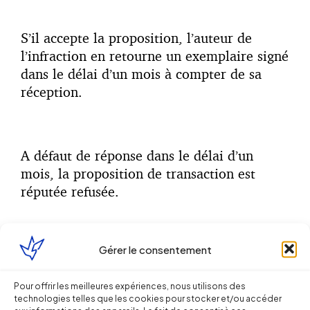
S’il accepte la proposition, l’auteur de
l’infraction en retourne un exemplaire signé
dans le délai d’un mois à compter de sa
réception.
A défaut de réponse dans le délai d’un
mois, la proposition de transaction est
réputée refusée.
Gérer le consentement
En cas d’acceptation de la transaction, le
DIRECCTE transmet alors le dossier au
Pour offrir les meilleures expériences, nous utilisons des
procureur de la République pour
technologies telles que les cookies pour stocker et/ou accéder
homologation.