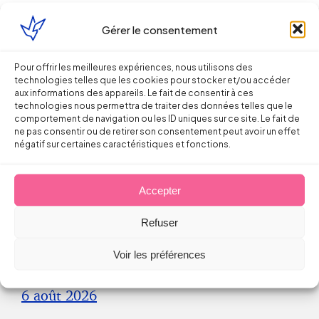
Gérer le consentement
Pour offrir les meilleures expériences, nous utilisons des
technologies telles que les cookies pour stocker et/ou accéder
aux informations des appareils. Le fait de consentir à ces
Continuer la lecture
technologies nous permettra de traiter des données telles que le
comportement de navigation ou les ID uniques sur ce site. Le fait de
ne pas consentir ou de retirer son consentement peut avoir un effet
négatif sur certaines caractéristiques et fonctions.
Droit du Travail
Accepter
Licenciement verbal : dans quels cas
est-il reconnu par les juges ?
Refuser
Voir les préférences
Thomas FROMENTIN
6 août 2026