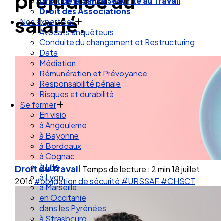
préjudice au
Droit des Associations
Nos expertises
salarié.
Avocats enquêteurs
Conduite du changement et Restructuring
Data
Médiation
Rémunération et Prévoyance
Responsabilité pénale
Risques et durabilité
Se former
En visio
à Angouleme
à Bayonne
à Bordeaux
à Cognac
à Lille
à Lyon
Droit du Travail
Temps de lecture : 2 min
18 juillet
à Marseille
2016
#obligation de sécurité
#URSSAF
#CHSCT
en Occitanie
dans les Pyrénées
à Strasbourg
Droit Social : 60 min Recap’