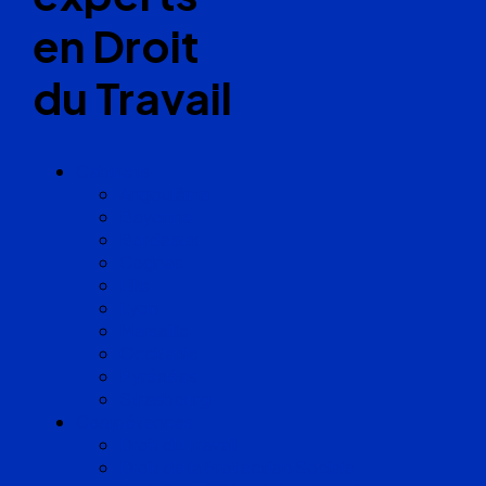
en Droit
du Travail
Cabinets
Angoulême
Bayonne
Bordeaux
Cognac
Lille
Lyon
Marseille
Occitanie
Pyrénées
Strasbourg
Compétences
Droit du Travail
Droit de la Protection Sociale