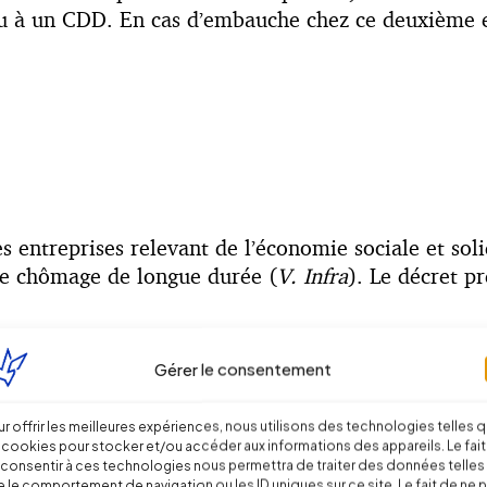
u à un CDD. En cas d’embauche chez ce deuxième emp
entreprises relevant de l’économie sociale et sol
 le chômage de longue durée (
V. Infra
). Le décret pr
Gérer le consentement
uement sur des activités économiques pérennes et n
r offrir les meilleures expériences, nous utilisons des technologies telles 
 cookies pour stocker et/ou accéder aux informations des appareils. Le fait
consentir à ces technologies nous permettra de traiter des données telles
 le comportement de navigation ou les ID uniques sur ce site. Le fait de ne 