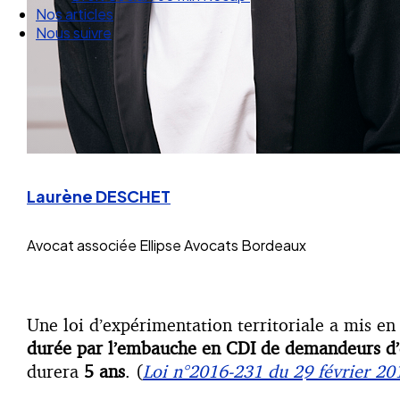
Nous suivre
Laurène DESCHET
Avocat associée
Ellipse Avocats Bordeaux
Une loi d’expérimentation territoriale a mis e
durée par l’embauche en CDI de demandeurs d’e
durera
5 ans
. (
Loi n°2016-231 du 29 février 20