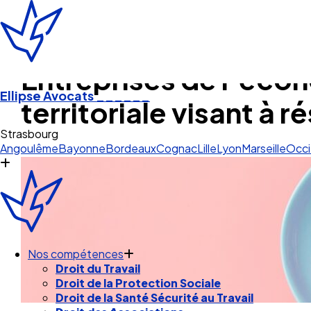
Entreprises de l’écon
Ellipse Avocats
______
territoriale visant à
Angoulême
Bayonne
Bordeaux
Cognac
Lille
Lyon
Marseille
Occi
Nos compétences
Droit du Travail
Droit de la Protection Sociale
Droit de la Santé Sécurité au Travail
Droit des Associations