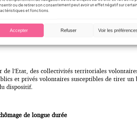
sentir ou de retirer son consentement peut avoir un effet négatif sur certai
actéristiques et fonctions.
imentation est lancé depuis fin juillet, les territoi
a ensuite en novembre.
Accepter
Refuser
Voir les préférence
 de l’Etat, des collectivités territoriales volontai
ics et privés volontaires susceptibles de tirer un
u dispositif.
e chômage de longue durée