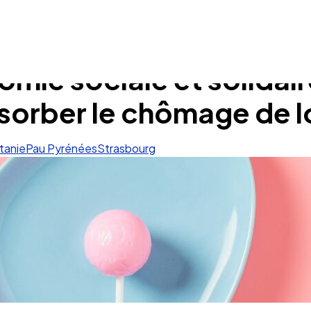
omie sociale et solidai
 résorber le chômage de
tanie
Pau Pyrénées
Strasbourg