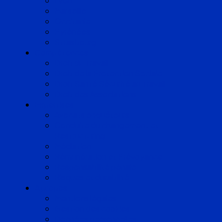
Lyon
Marseille
Occitanie
Pyrénées
Strasbourg
Compétences
Droit du Travail
Droit de la Protection Sociale
Droit Santé Sécurité au Travail
Droit des Associations
Expertises
Avocats enquêteurs
Conduite du changement et
Restructuring
Médiation
Rémunération et Prévoyance
Responsabilité pénale
Risques et durabilité
A propos
Mentions légales
Gestion des cookies
Données personnelles