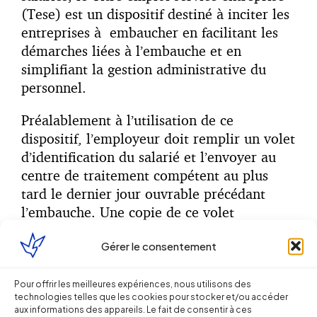
(Tese) est un dispositif destiné à inciter les
entreprises à embaucher en facilitant les
démarches liées à l’embauche et en
simplifiant la gestion administrative du
personnel.
Préalablement à l’utilisation de ce
dispositif, l’employeur doit remplir un volet
d’identification du salarié et l’envoyer au
centre de traitement compétent au plus
tard le dernier jour ouvrable précédant
l’embauche. Une copie de ce volet
d’identification doit être transmise «
sans
Gérer le consentement
délai
» par l’employeur au salarié (articles
D.1273-3
et
D.1273-4
du code du travail).
Pour offrir les meilleures expériences, nous utilisons des
technologies telles que les cookies pour stocker et/ou accéder
Cette procédure préalable doit être
aux informations des appareils. Le fait de consentir à ces