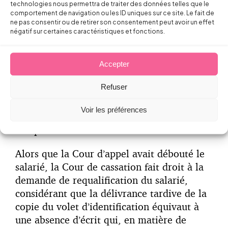
respectée scrupuleusement, comme en
technologies nous permettra de traiter des données telles que le
atteste un arrêt de la chambre sociale de la
comportement de navigation ou les ID uniques sur ce site. Le fait de
ne pas consentir ou de retirer son consentement peut avoir un effet
Cour de cassation du 3 mai 2016 (
n°14-
négatif sur certaines caractéristiques et fonctions.
29.317
).
En l’espèce, un salarié embauché en contrat
Accepter
à durée déterminée à temps partiel via le
Refuser
dispositif Tese demande la requalification
de son contrat en contrat à durée
Voir les préférences
déterminée à temps plein en raison de la
réception tardive du volet identification.
Alors que la Cour d’appel avait débouté le
salarié, la Cour de cassation fait droit à la
demande de requalification du salarié,
considérant que la délivrance tardive de la
copie du volet d’identification équivaut à
une absence d’écrit qui, en matière de