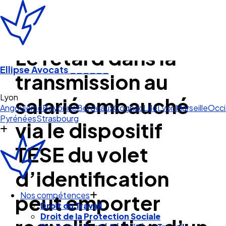
Le retard dans la
Ellipse Avocats
______
transmission au
Lyon
salarié embauché
Angoulême
Bayonne
Bordeaux
Cognac
Lille
Lyon
Marseille
Occi
Pyrénées
Strasbourg
via le dispositif
TESE du volet
d’identification
peut emporter
Nos compétences
Droit du Travail
Droit de la Protection Sociale