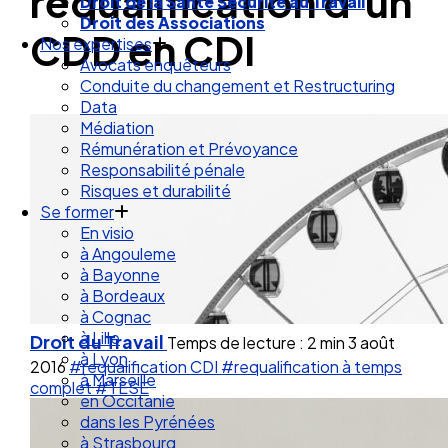
requalification d’un
Droit de la Santé Sécurité au Travail
Droit des Associations
CDD en CDI
Nos expertises
Avocats enquêteurs
Conduite du changement et Restructuring
Data
Médiation
Rémunération et Prévoyance
Responsabilité pénale
Risques et durabilité
Se former
En visio
à Angouleme
à Bayonne
à Bordeaux
à Cognac
à Lille
Droit du Travail
Temps de lecture : 2 min
3 août
à Lyon
2016
#requalification CDI
#requalification à temps
à Marseille
complet
#TESE
en Occitanie
dans les Pyrénées
à Strasbourg