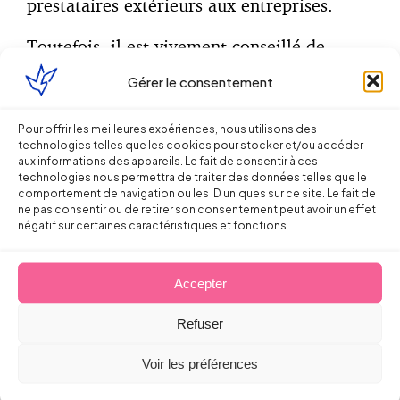
prestataires extérieurs aux entreprises.
Toutefois, il est vivement conseillé de
s’orienter vers un prestataire respectant la
Gérer le consentement
norme de sécurité Z42-025 émise par
l’AFNOR.
Pour offrir les meilleures expériences, nous utilisons des
technologies telles que les cookies pour stocker et/ou accéder
La loi n°2016-1088 du 8 aout 2016 dite
aux informations des appareils. Le fait de consentir à ces
« loi travail » a fait un nouveau pas vers
technologies nous permettra de traiter des données telles que le
comportement de navigation ou les ID uniques sur ce site. Le fait de
cette dématérialisation en autorisant les
ne pas consentir ou de retirer son consentement peut avoir un effet
employeurs à avoir recours à ce procédé
négatif sur certaines caractéristiques et fonctions.
sans l’accord préalable des salariés
concernés
, pourvu que ces derniers ne s’y
Accepter
opposent pas expressément.
Refuser
Le nouvel article L.3243-2 du code du
travail précise également que les données
Voir les préférences
devront être accessibles via un service en