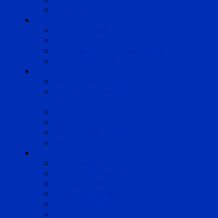
Strasbourg
Compétences
Droit du Travail
Droit de la Protection Sociale
Droit Santé Sécurité au Travail
Droit des Associations
Expertises
Avocats enquêteurs
Conduite du changement et
Restructuring
Médiation
Rémunération et Prévoyance
Responsabilité pénale
Risques et durabilité
A propos
Mentions légales
Gestion des cookies
Données personnelles
Règlement Qualiopi
Certificat Qualiopi
Nous suivre