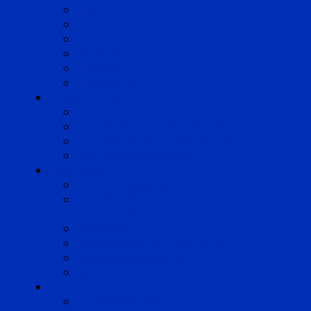
Lille
Lyon
Marseille
Occitanie
Pyrénées
Strasbourg
Compétences
Droit du Travail
Droit de la Protection Sociale
Droit Santé Sécurité au Travail
Droit des Associations
Expertises
Avocats enquêteurs
Conduite du changement et
Restructuring
Médiation
Rémunération et Prévoyance
Responsabilité pénale
Risques et durabilité
A propos
Mentions légales