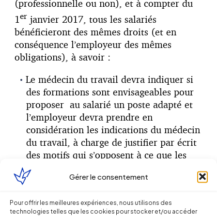
(professionnelle ou non), et à compter du
er
1
janvier 2017, tous les salariés
bénéficieront des mêmes droits (et en
conséquence l’employeur des mêmes
obligations), à savoir :
Le médecin du travail devra indiquer si
des formations sont envisageables pour
proposer au salarié un poste adapté et
l’employeur devra prendre en
considération les indications du médecin
du travail, à charge de justifier par écrit
des motifs qui s’opposent à ce que les
propositions du médecin soient suivies ;
Gérer le consentement
Pour offrir les meilleures expériences, nous utilisons des
technologies telles que les cookies pour stocker et/ou accéder
Les délégués du personnel devront être