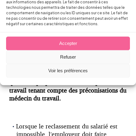
aux informations des appareils. Le fait de consentir à ces
consultés sur le ou les postes de
technologies nous permettra de traiter des données telles que le
reclassement proposés au salarié déclaré
comportement de navigation ou les ID uniques sur ce site. Le fait de
ne pas consentir ou de retirer son consentement peut avoir un effet
inapte.
négatif sur certaines caractéristiques et fonctions.
Accepter
Sur cette question du reclassement, la loi
Refuser
prévoit également que l’obligation de
recherche de reclassement qui incombe à
Voir les préférences
l’employeur sera
réputée satisfaite dès lors
qu’il aura proposé au salarié un poste de
travail tenant compte des préconisations du
médecin du travail.
Lorsque le reclassement du salarié est
impossible, l’employeur doit faire