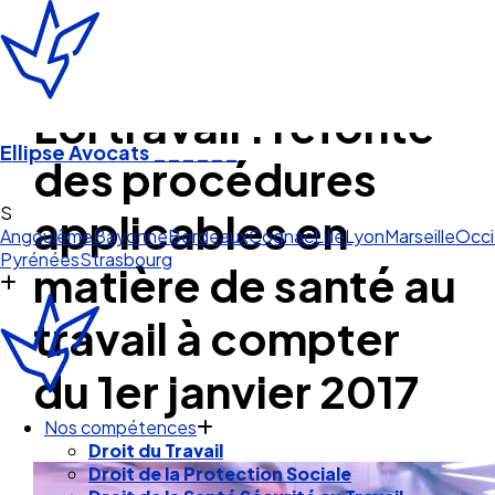
Loi travail : refonte
Ellipse Avocats
______
des procédures
Strasbour
applicables en
Angoulême
Bayonne
Bordeaux
Cognac
Lille
Lyon
Marseille
Occi
Pyrénées
Strasbourg
matière de santé au
travail à compter
du 1er janvier 2017
Nos compétences
Droit du Travail
Droit de la Protection Sociale