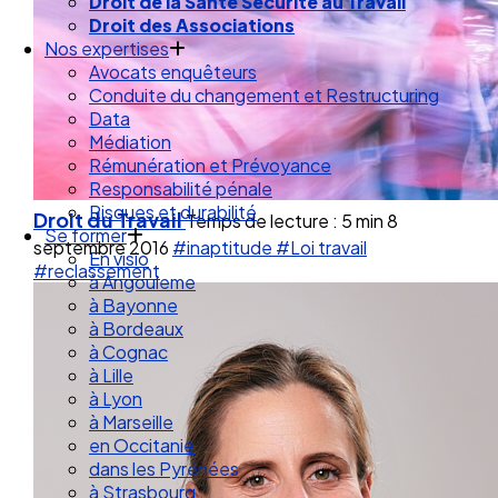
Droit de la Santé Sécurité au Travail
Droit des Associations
Nos expertises
Avocats enquêteurs
Conduite du changement et Restructuring
Data
Médiation
Rémunération et Prévoyance
Responsabilité pénale
Risques et durabilité
Droit du Travail
Temps de lecture : 5 min
8
Se former
septembre 2016
#inaptitude
#Loi travail
En visio
#reclassement
à Angouleme
à Bayonne
à Bordeaux
à Cognac
à Lille
à Lyon
à Marseille
en Occitanie
dans les Pyrénées
à Strasbourg