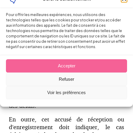
l’administration par tout moyen
électronique.
Pour offrir les meilleures expériences, nous utilisons des
technologies telles que les cookies pour stocker et/ou accéder
aux informations des appareils. Le fait de consentir à ces
Délivrance à l’usager d’un accusé de
technologies nous permettra de traiter des données telles que le
réception ou d’enregistrement
comportement de navigation ou les ID uniques sur ce site. Le fait de
ne pas consentir ou de retirer son consentement peut avoir un effet
négatif sur certaines caractéristiques et fonctions.
Toute saisine effectuée par un usager doit
faire l’objet d’un accusé de réception ou
Accepter
d’enregistrement. Cette obligation à la
charge des fédérations sportives et des
Refuser
ligues professionnelles permet de donner
date certaine à la demande effectuée par
Voir les préférences
l’usager lorsque celle-ci est encadrée par
des délais.
En outre, cet accusé de réception ou
d’enregistrement doit indiquer, le cas