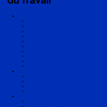
Cabinets
Angoulême
Bayonne
Bordeaux
Cognac
Lille
Lyon
Marseille
Occitanie
Pyrénées
Strasbourg
Compétences
Droit du Travail
Droit de la Protection Sociale
Droit Santé Sécurité au Travail
Droit des Associations
Expertises
Avocats enquêteurs
Conduite du changement et