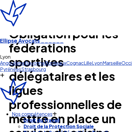
Obligation pour les
Ellipse Avocats
______
fédérations
Lyon
sportives
Angoulême
Bayonne
Bordeaux
Cognac
Lille
Lyon
Marseille
Occi
Pyrénées
Strasbourg
délégataires et les
ligues
professionnelles de
mettre en place un
Nos compétences
Droit du Travail
Droit de la Protection Sociale