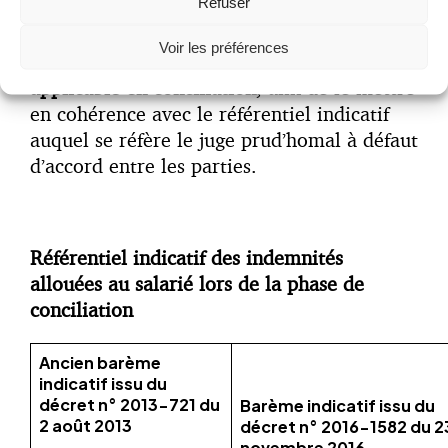
Refuser
Par ailleurs, un
décret
daté du même jour
Voir les préférences
modifie le barème de l’indemnité forfaitaire
applicable en conciliation
, afin de le mettre
en cohérence avec le référentiel indicatif
auquel se réfère le juge prud’homal à défaut
d’accord entre les parties.
Référentiel indicatif des indemnités
allouées au salarié lors de la phase de
conciliation
Ancien barème
indicatif issu du
décret n° 2013-721 du
Barème indicatif issu du
2 août 2013
décret n° 2016-1582 du 2
novembre 2016