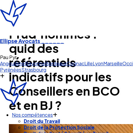
Prud’hommes :
Ellipse Avocats
______
quid des
Pau Pyrénées
référentiels
Angoulême
Bayonne
Bordeaux
Cognac
Lille
Lyon
Marseille
Occi
Pyrénées
Strasbourg
indicatifs pour les
Conseillers en BCO
et en BJ ?
Nos compétences
Droit du Travail
Droit de la Protection Sociale