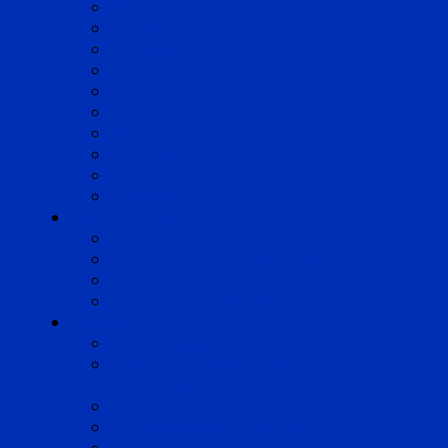
Angoulême
Bayonne
Bordeaux
Cognac
Lille
Lyon
Marseille
Occitanie
Pyrénées
Strasbourg
Compétences
Droit du Travail
Droit de la Protection Sociale
Droit Santé Sécurité au Travail
Droit des Associations
Expertises
Avocats enquêteurs
Conduite du changement et
Restructuring
Médiation
Rémunération et Prévoyance
Responsabilité pénale