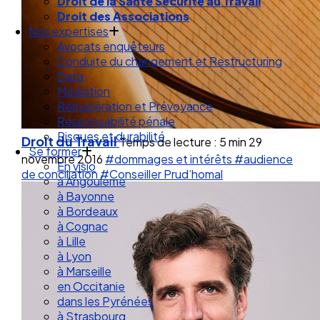
Droit de la Santé Sécurité au Travail
Droit des Associations
Nos expertises
Avocats enquêteurs
Conduite du changement et Restructuring
Data
Médiation
Rémunération et Prévoyance
Responsabilité pénale
Risques et durabilité
Droit du Travail
Temps de lecture : 5 min
29
Se former
novembre 2016
#dommages et intérêts
#audience
En visio
de conciliation
#Conseiller Prud’homal
à Angouleme
à Bayonne
à Bordeaux
à Cognac
à Lille
à Lyon
à Marseille
en Occitanie
dans les Pyrénées
à Strasbourg