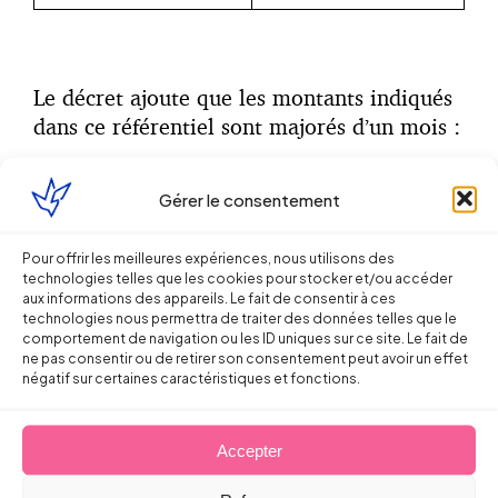
Le décret ajoute que les montants indiqués
dans ce référentiel sont majorés d’un mois :
si le demandeur était âgé d’au moins 50
Gérer le consentement
ans à la date de la rupture ;
en cas de difficultés particulières de
Pour offrir les meilleures expériences, nous utilisons des
retour à l’emploi du demandeur tenant à
technologies telles que les cookies pour stocker et/ou accéder
sa situation personnelle et à son niveau
aux informations des appareils. Le fait de consentir à ces
de qualification au regard de la situation
technologies nous permettra de traiter des données telles que le
comportement de navigation ou les ID uniques sur ce site. Le fait de
du marché du travail au niveau local ou
ne pas consentir ou de retirer son consentement peut avoir un effet
dans le secteur d’activité considéré.
négatif sur certaines caractéristiques et fonctions.
Accepter