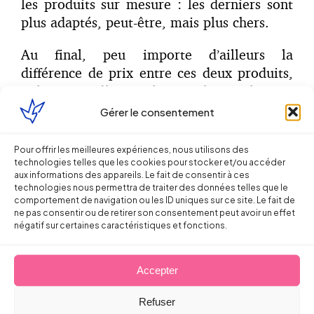
les produits sur mesure : les derniers sont
plus adaptés, peut-être, mais plus chers.
Au final, peu importe d’ailleurs la
différence de prix entre ces deux produits,
si l’on considère qu’ils sont, l’un et l’autre,
nettement moins chers que la formation en
Gérer le consentement
présentiel avec un formateur.
Pour offrir les meilleures expériences, nous utilisons des
Or la loi Travail vient de faire passer la
technologies telles que les cookies pour stocker et/ou accéder
aux informations des appareils. Le fait de consentir à ces
négociation de branche dans l’ère du
technologies nous permettra de traiter des données telles que le
numérique !
comportement de navigation ou les ID uniques sur ce site. Le fait de
ne pas consentir ou de retirer son consentement peut avoir un effet
négatif sur certaines caractéristiques et fonctions.
En effet, en donnant la possibilité aux
branches de négocier des accords types,
pour certains multiformes et adaptables
Accepter
façon Lego, destinés à l’utilisation directe
par les entreprises dépourvues de délégués
Refuser