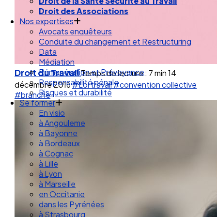
Droit de la Santé Sécurité au Travail
Droit des Associations
Nos expertises
Avocats enquêteurs
Conduite du changement et Restructuring
Data
Médiation
Droit du Travail
Rémunération et Prévoyance
Temps de lecture : 7 min
14
Responsabilité pénale
décembre 2016
#Loi travail
#convention collective
Risques et durabilité
#branche
Se former
En visio
à Angouleme
à Bayonne
à Bordeaux
à Cognac
à Lille
à Lyon
à Marseille
en Occitanie
dans les Pyrénées
à Strasbourg