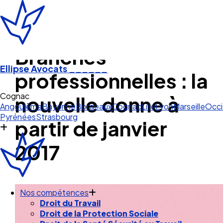
Branches
Ellipse Avocats
______
professionnelles : la
Cognac
nouvelle donne à
Angoulême
Bayonne
Bordeaux
Cognac
Lille
Lyon
Marseille
Occi
Pyrénées
Strasbourg
partir de janvier
2017
Nos compétences
Droit du Travail
Droit de la Protection Sociale