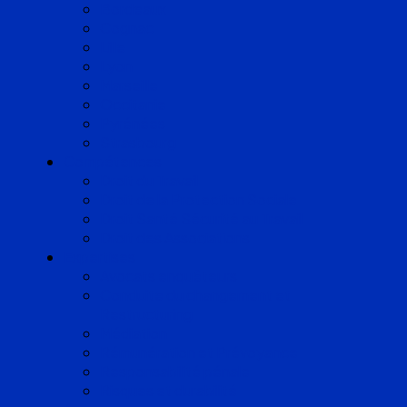
Bordeaux
Cognac
Lille
Lyon
Marseille
Occitanie
Pyrénées
Strasbourg
Compétences
Droit du Travail
Droit de la Protection Sociale
Droit Santé Sécurité au Travail
Droit des Associations
Expertises
Avocats enquêteurs
Conduite du changement et
Restructuring
Médiation
Rémunération et Prévoyance
Responsabilité pénale
Risques et durabilité