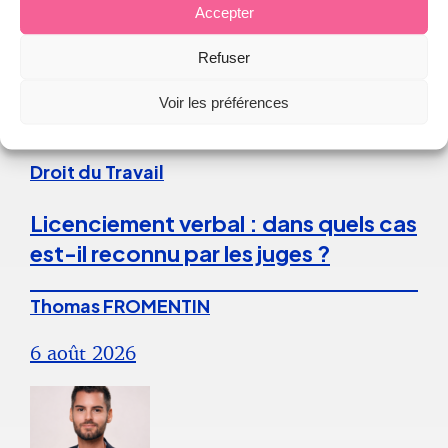
Accepter
Refuser
Continuer la lecture
Voir les préférences
Droit du Travail
Licenciement verbal : dans quels cas
est-il reconnu par les juges ?
Thomas FROMENTIN
6 août 2026