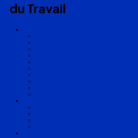
du Travail
Cabinets
Angoulême
Bayonne
Bordeaux
Cognac
Lille
Lyon
Marseille
Occitanie
Pyrénées
Strasbourg
Compétences
Droit du Travail
Droit de la Protection Sociale
Droit Santé Sécurité au Travail
Droit des Associations
Expertises