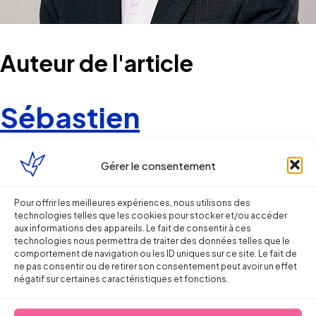
Auteur de l'article
Sébastien
millet
Gérer le consentement
Pour offrir les meilleures expériences, nous utilisons des
technologies telles que les cookies pour stocker et/ou accéder
Avocat associé Bordeaux
aux informations des appareils. Le fait de consentir à ces
technologies nous permettra de traiter des données telles que le
comportement de navigation ou les ID uniques sur ce site. Le fait de
Contacter mon cabinet
ne pas consentir ou de retirer son consentement peut avoir un effet
négatif sur certaines caractéristiques et fonctions.