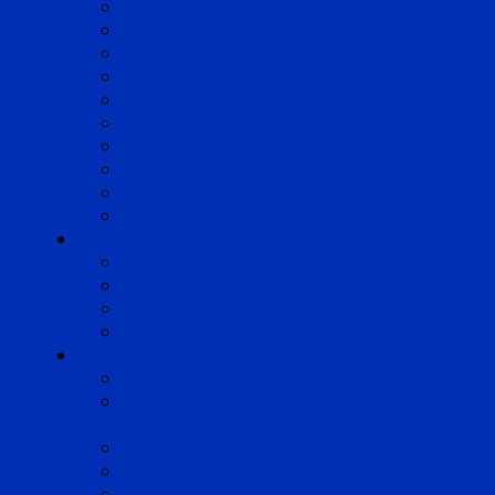
Angoulême
Bayonne
Bordeaux
Cognac
Lille
Lyon
Marseille
Occitanie
Pyrénées
Strasbourg
Compétences
Droit du Travail
Droit de la Protection Sociale
Droit Santé Sécurité au Travail
Droit des Associations
Expertises
Avocats enquêteurs
Conduite du changement et
Restructuring
Médiation
Rémunération et Prévoyance
Responsabilité pénale