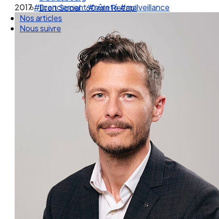
2017
#licenciement
#sûreté
#malveillance
Droit Social : 60 min Recap’
Nos articles
Nous suivre