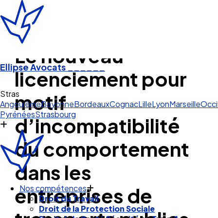
Le nouveau
Ellipse Avocats
______
licenciement pour
Strasbourg
motif
Angoulême
Bayonne
Bordeaux
Cognac
Lille
Lyon
Marseille
Occi
Pyrénées
Strasbourg
d’incompatibilité
du comportement
dans les
entreprises de
Nos compétences
Droit du Travail
Droit de la Protection Sociale