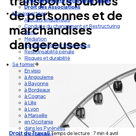
transports publics
Droit de la Santé Sécurité au Travail
Droit des Associations
de personnes et de
Nos expertises
Avocats enquêteurs
marchandises
Conduite du changement et Restructuring
Data
Médiation
dangereuses
Rémunération et Prévoyance
Responsabilité pénale
Risques et durabilité
Se former
En visio
à Angouleme
à Bayonne
à Bordeaux
à Cognac
à Lille
à Lyon
à Marseille
en Occitanie
dans les Pyrénées
Droit du Travail
Temps de lecture : 7 min
4 avril
à Strasbourg