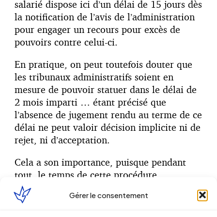
salarié dispose ici d’un délai de 15 jours dès
la notification de l’avis de l’administration
pour engager un recours pour excès de
pouvoirs contre celui-ci.
En pratique, on peut toutefois douter que
les tribunaux administratifs soient en
mesure de pouvoir statuer dans le délai de
2 mois imparti … étant précisé que
l’absence de jugement rendu au terme de ce
délai ne peut valoir décision implicite ni de
rejet, ni d’acceptation.
Cela a son importance, puisque pendant
tout le temps de cette procédure,
l’engagement de la procédure de
Gérer le consentement
licenciement est gelé. En pratique, la
convocation à entretien préalable ne pourra