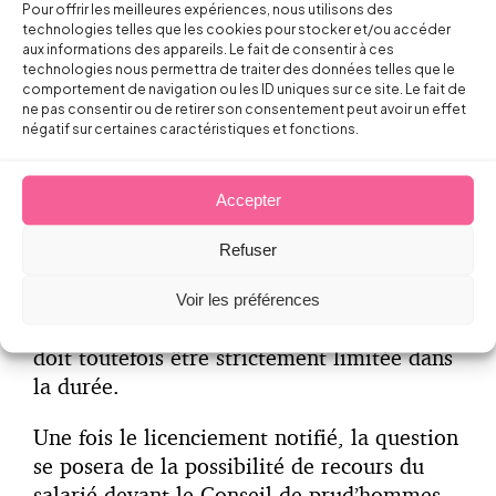
Pour offrir les meilleures expériences, nous utilisons des
être adressée ou remise au salarié qu’en cas
technologies telles que les cookies pour stocker et/ou accéder
de décision définitive rejetant le recours
aux informations des appareils. Le fait de consentir à ces
technologies nous permettra de traiter des données telles que le
juridictionnel.
comportement de navigation ou les ID uniques sur ce site. Le fait de
ne pas consentir ou de retirer son consentement peut avoir un effet
Bien que la procédure de licenciement
négatif sur certaines caractéristiques et fonctions.
n’obéisse pas au régime du droit
disciplinaire, la loi organise toutefois la
Accepter
possibilité pour l’employeur de « mettre à
l’écart » le salarié par mesure de
Refuser
précaution, mais avec une obligation de
maintien intégral de son salaire. Cet ersatz
Voir les préférences
de mise à pied conservatoire temporaire
doit toutefois être strictement limitée dans
la durée.
Une fois le licenciement notifié, la question
se posera de la possibilité de recours du
salarié devant le Conseil de prud’hommes,