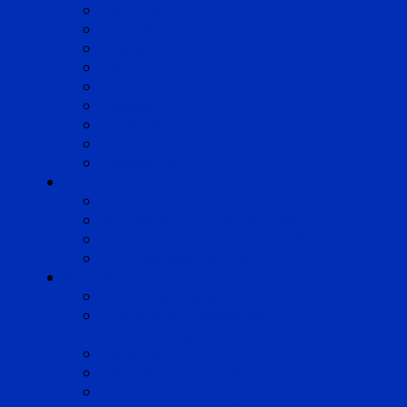
Bayonne
Bordeaux
Cognac
Lille
Lyon
Marseille
Occitanie
Pyrénées
Strasbourg
Compétences
Droit du Travail
Droit de la Protection Sociale
Droit Santé Sécurité au Travail
Droit des Associations
Expertises
Avocats enquêteurs
Conduite du changement et
Restructuring
Médiation
Rémunération et Prévoyance
Responsabilité pénale