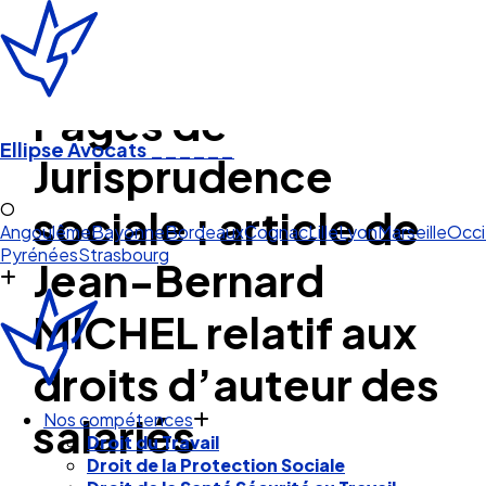
Pages de
Ellipse Avocats
______
Jurisprudence
Occitanie
sociale : article de
Angoulême
Bayonne
Bordeaux
Cognac
Lille
Lyon
Marseille
Occi
Pyrénées
Strasbourg
Jean-Bernard
MICHEL relatif aux
droits d’auteur des
salariés
Nos compétences
Droit du Travail
Droit de la Protection Sociale