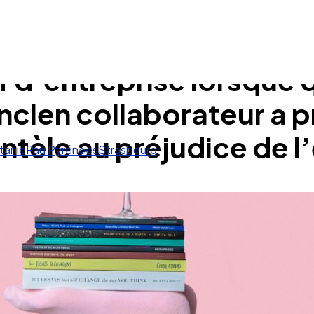
f d’entreprise lorsque 
ncien collaborateur a 
tèle au préjudice de l’
tanie
Pau Pyrénées
Strasbourg