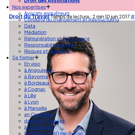
Droit des Associations
Nos expertises
Avocats enquêteurs
Droit du Travail
Temps de lecture : 2 min
10 juin 2017
#
Conduite du changement et Restructuring
Data
Médiation
Rémunération et Prévoyance
Responsabilité pénale
Risques et durabilité
Se former
En visio
à Angouleme
à Bayonne
à Bordeaux
à Cognac
à Lille
à Lyon
à Marseille
en Occitanie
dans les Pyrénées
à Strasbourg
Droit Social : 60 min Recap’