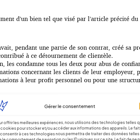
ement d’un bien tel que visé par l’article précité du
é avait, pendant une partie de son contrat, créé sa
 contribué à ce détournement de clientèle.
on, les condamne tous les deux pour abus de confia
tions concernant les clients de leur employeur, pe
ormations à leur profit personnel ou pour une structu
Gérer le consentement
r offrir les meilleures expériences, nous utilisons des technologies telles 
 cookies pour stocker et/ou accéder aux informations des appareils. Le fait
consentir à ces technologies nous permettra de traiter des données telles
 le comportement de navigation ou les ID uniques sur ce site. Le fait de ne 