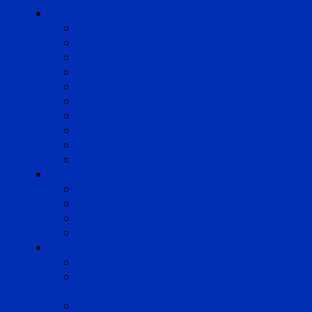
Cabinets
Angoulême
Bayonne
Bordeaux
Cognac
Lille
Lyon
Marseille
Occitanie
Pyrénées
Strasbourg
Compétences
Droit du Travail
Droit de la Protection Sociale
Droit Santé Sécurité au Travail
Droit des Associations
Expertises
Avocats enquêteurs
Conduite du changement et
Restructuring
Médiation