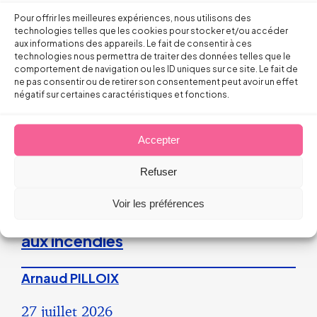
Pour offrir les meilleures expériences, nous utilisons des
technologies telles que les cookies pour stocker et/ou accéder
La répétition du versement d’une
aux informations des appareils. Le fait de consentir à ces
prime peut caractériser un
technologies nous permettra de traiter des données telles que le
comportement de navigation ou les ID uniques sur ce site. Le fait de
engagement unilatéral de
ne pas consentir ou de retirer son consentement peut avoir un effet
négatif sur certaines caractéristiques et fonctions.
l’employeur
Accepter
28 juillet 2026
Refuser
Droit du Travail>Conduite du changement
Voir les préférences
Les bons réflexes du dirigeant face
aux incendies
Arnaud PILLOIX
27 juillet 2026