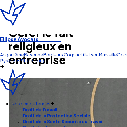
Gérer le fait
Ellipse Avocats
______
religieux en
Pau
entreprise
Angoulême
Bayonne
Bordeaux
Cognac
Lille
Lyon
Marseille
Occi
Pyrénées
Strasbourg
Nos compétences
Droit du Travail
Droit de la Protection Sociale